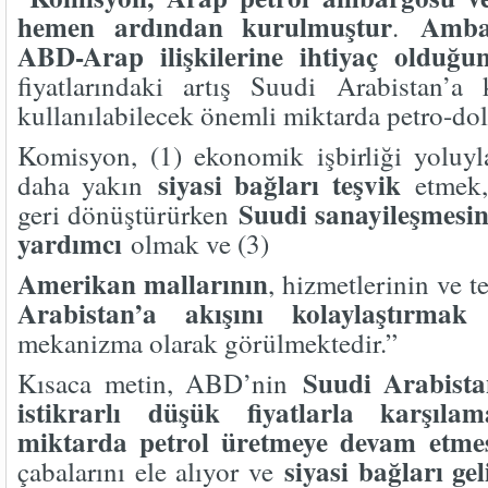
hemen ardından kurulmuştur
Amba
.
ABD-Arap ilişkilerine ihtiyaç olduğu
fiyatlarındaki artış Suudi Arabistan’a
kullanılabilecek önemli miktarda petro-dol
Komisyon, (1) ekonomik işbirliği yoluyl
siyasi bağları teşvik
daha yakın
etmek, 
Suudi sanayileşmesi
geri dönüştürürken
yardımcı
olmak ve (3)
Amerikan mallarının
, hizmetlerinin ve 
Arabistan’a akışını kolaylaştırmak
i
mekanizma olarak görülmektedir.”
Suudi Arabista
Kısaca metin, ABD’nin
istikrarlı düşük fiyatlarla karşıla
miktarda petrol üretmeye devam etme
siyasi bağları gel
çabalarını ele alıyor ve