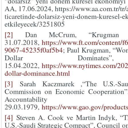
“dolarsız” yeni dönem küresel ekonomiyi n
AA, 17.06.2024, https://www.aa.com.tr/tr/a
ticaretinde-dolarsiz-yeni-donem-kuresel-e
etkileyecek/3251805
[2]
Dan McCrum, “Krugman g
31.07.2018,
https://www.ft.com/content/
9067-45235f0af5b4
; Paul Krugman, “Wo
Dollar Dominate
15.04.2022,
https://www.nytimes.com/202
dollar-dominance.html
[3]
Sarah Kaczmarek ,“The U.S.-Sau
Commission on Economic Cooperation”
Accountability 
29.03.1979,
https://www.gao.gov/products
[4]
Steven A. Cook ve Martin Indyk, “T
U.S.-Saudi Strategic Compact”, Council on