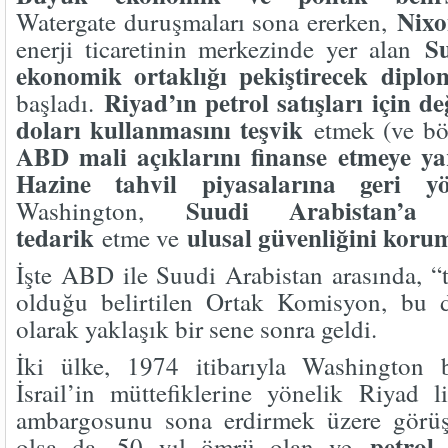
Nixo
Watergate duruşmaları sona ererken,
Su
enerji ticaretinin merkezinde yer alan
ekonomik ortaklığı pekiştirecek diplo
Riyad’ın petrol satışları için d
başladı.
doları kullanmasını teşvik
etmek (ve b
ABD mali açıklarını finanse etmeye ya
Hazine tahvil piyasalarına geri yö
Suudi Arabistan’a 
Washington,
tedarik
ulusal güvenliğini koru
etme ve
İşte ABD ile Suudi Arabistan arasında, “
olduğu belirtilen Ortak Komisyon, bu 
olarak yaklaşık bir sene sonra geldi.
İki ülke, 1974 itibarıyla Washington 
İsrail’in müttefiklerine yönelik Riyad li
ambargosunu sona erdirmek üzere görü
petrol 
olsa da, 50 yıl ömrü olan ve