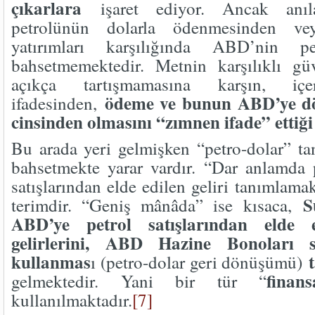
çıkarlara
işaret ediyor. Ancak anıl
petrolünün dolarla ödenmesinden v
yatırımları karşılığında ABD’nin pe
bahsetmemektedir. Metnin karşılıklı güv
açıkça tartışmamasına karşın, içer
ödeme ve bunun ABD’ye 
ifadesinden,
cinsinden olmasını “zımnen ifade” ettiği
Bu arada yeri gelmişken “petro-dolar” t
bahsetmekte yarar vardır. “Dar anlamda p
satışlarından elde edilen geliri tanımlamak
S
terimdir. “Geniş mânâda” ise kısaca,
ABD’ye petrol satışlarından elde 
gelirlerini, ABD Hazine Bonoları 
kullanmas
ı (petro-dolar geri dönüşümü)
finan
gelmektedir. Yani bir tür “
kullanılmaktadır.
[7]