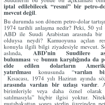
iptal edilebilecek “resmi” bir petro-
mevcut değil
.
Bu durumda son dönem petro-dolar tartış
1974 tarihli anlaşma nedir? Peki, 50 yıl
ABD ile Suudi Arabistan arasında bir
olduysa neydi? Kamuoyuna açılan res
konuyla ilgili bilgi ziyadesiyle mevcut.
ABD’nin Suudilere as
aslında,
bulunması
bunun karşılığında da p
ve
elde edilen dolarların Amerika
yatırılması
varılan b
konusunda “
Kısacası, 1974 yılı Haziran ayında 
arasında varılan bir uzlaşı vardır
. 
birimleriyle veya daha öznel olarak 
satılmasıyla” hiçbir ilgisi yoktur. Nit
mutabakattan sonra sterlin üzerinden pe