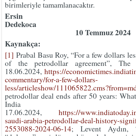
birimleriyle tamamlanacaktır.
Ersin
Dede
10 Temmuz 2024
Kaynakça:
[1]
Prabal Basu Roy, “For a few dollars les
of the petrodollar agreement”, The
18.06.2024,
https://economictimes.indiat
commentary/for-a-few-dollars-
less/articleshow/111065822.cms?from=m
petrodollar deal ends after 50 years: What
India To
17.06.2024,
https://www.indiatoday.i
saudi-arabia-petrodollar-deal-history-signi
2553088-2024-06-14
; Levent Aydın, “P