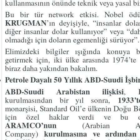
kullanmasının önünde teknik veya yasal bir
Bu bir tür network etkisi. Nobel ödü
KRUGMAN
’ın deyişiyle, “insanlar dol
diğer insanlar dolar kullanıyor” veya “daha
olmadığı için doların egemenliği sürüyor”.
Elimizdeki bilgiler ışığında konuya b
getirmek için, iki ülke arasında 1974’te
biraz daha yakından bakalım.
Petrole Dayalı 50 Yıllık ABD-Suudi İşbir
ABD-Suudi Arabistan ilişkisi
, K
1933’
kurulmasından bir yıl sonra,
monarşisi, Standard Oil’e ülkenin Doğu Bö
için özel haklar verdi ve bu o
ARAMCO’nun
(Arabian Ame
kurulmasına ve ardından g
Company)