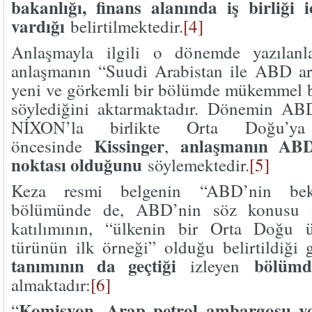
bakanlığı, finans alanında iş birliği
vardığı
belirtilmektedir.
[4]
Anlaşmayla ilgili o dönemde yazılanla
anlaşmanın “Suudi Arabistan ile ABD ara
yeni ve görkemli bir bölümde mükemmel b
söylediğini aktarmaktadır. Dönemin AB
NİXON’la birlikte Orta Doğu’ya
Kissinger
anlaşmanın ABD
öncesinde
,
noktası olduğunu
söylemektedir.
[5]
Keza resmi belgenin “ABD’nin beklen
bölümünde de, ABD’nin söz konusu 
katılımının, “ülkenin bir Orta Doğu ü
türünün ilk örneği” olduğu belirtildiği g
tanımının da geçtiği
bölümd
izleyen
almaktadır:
[6]
Komisyon, Arap petrol ambargosu ve f
“