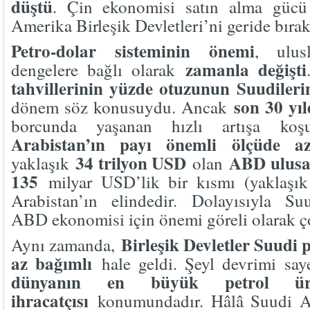
düştü
. Çin ekonomisi satın alma gücü 
Amerika Birleşik Devletleri’ni geride bırak
Petro-dolar sisteminin önemi
, ulus
zamanla değişti
dengelere bağlı olarak
tahvillerinin yüzde otuzunun Suudileri
son 30 yı
dönem söz konusuydu. Ancak
borcunda yaşanan hızlı artışa ko
Arabistan’ın payı önemli ölçüde aza
34 trilyon USD
ABD ulusa
yaklaşık
olan
135
milyar USD’lik bir kısmı (yaklaşı
Arabistan’ın elindedir. Dolayısıyla Suu
ABD ekonomisi için önemi göreli olarak ç
Birleşik Devletler Suudi 
Aynı zamanda,
az bağımlı
hale geldi. Şeyl devrimi sa
dünyanın en büyük petrol üre
ihracatçısı
konumundadır. Hâlâ Suudi Ar