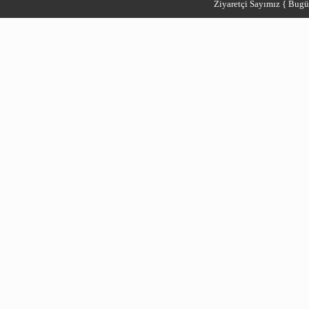
Ziyaretçi Sayımız { Bugü