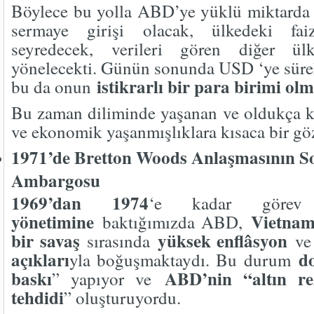
Böylece bu yolla ABD’ye yüklü miktarda 
sermaye girişi olacak, ülkedeki fai
seyredecek, verileri gören diğer ü
yönelecekti. Günün sonunda USD ‘ye sürekl
istikrarlı bir para birimi olm
bu da onun
Bu zaman diliminde yaşanan ve oldukça k
ve ekonomik yaşanmışlıklara kısaca bir göz
1971’de Bretton Woods Anlaşmasının So
Ambargosu
1969’dan 1974
‘e kadar gör
yönetimine
Vietnam
baktığımızda ABD,
bir savaş
yüksek enflâsyon
sırasında
v
açıkları
d
yla boğuşmaktaydı. Bu durum
baskı
ABD’nin “altın re
” yapıyor ve
tehdidi
” oluşturuyordu.