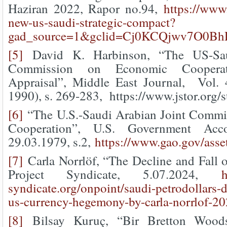
Haziran 2022, Rapor no.94,
https://www.
new-us-saudi-strategic-compact?
gad_source=1&gclid=Cj0KCQjwv7O
[5]
David K. Harbinson, “The US-Sau
Commission on Economic Cooperat
Appraisal”, Middle East Journal, Vol. 
1990), s. 269-283, https://www.jstor.org/
[6]
“The U.S.-Saudi Arabian Joint Comm
Cooperation”, U.S. Government Accou
29.03.1979, s.2,
https://www.gao.gov/asse
[7]
Carla Norrlöf, “The Decline and Fall of
Project Syndicate, 5.07.2024,
h
syndicate.org/onpoint/saudi-petrodollars-d
us-currency-hegemony-by-carla-norrlof-2
[8]
Bilsay Kuruç, “Bir Bretton Woods