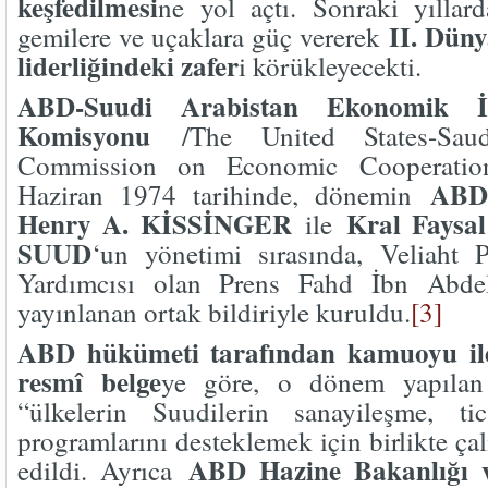
keşfedilmesi
ne yol açtı. Sonraki yıllarda
II. Dün
gemilere ve uçaklara güç vererek
liderliğindeki zafer
i körükleyecekti.
ABD-Suudi Arabistan Ekonomik İ
Komisyonu
/The United States-Saud
Commission on Economic Cooperatio
ABD 
Haziran 1974 tarihinde, dönemin
Henry A. KİSSİNGER
Kral Faysal
ile
SUUD
‘un yönetimi sırasında, Veliaht
Yardımcısı olan Prens Fahd İbn Abde
yayınlanan ortak bildiriyle kuruldu.
[3]
ABD hükümeti tarafından kamuoyu ile
resmî belge
ye göre, o dönem yapılan
“ülkelerin Suudilerin sanayileşme, ti
programlarını desteklemek için birlikte çal
ABD Hazine Bakanlığı ve
edildi. Ayrıca