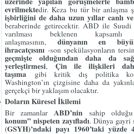
üzerinde yapılan görüşmelerle bam
evrilmekte
dir. Keza bu tür bir anlaşma
işbirliğini de daha uzun yıllar canlı v
beraberinde getirecektir. ABD ile Suudi
varılması beklenen kapsamlı
dünyanın en büy
anlaşmasının,
ihracatçısını
-son spekülasyonların tersi
geçmişte olduğundan daha da sağ
yerleştirmesi
Çin ile ilişkileri da
,
taşıma
gibi kritik dış politika kon
Washington’ın çizgisine daha da yakınl
gerçekçi bir yaklaşım olacaktır.
Doların Küresel İkilemi
ABD’nin
Bir zamanlar
sahip olduğu
konum” nispeten zayıfladı
. Dünya gayri s
GSYH)’ndaki payı 1960’taki yüzde 4
(