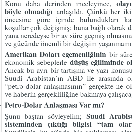
olay
Konu daha derinden inceleyince,
böyle olmadığı
anlaşıldı. Çünkü her iki
öncesine göre içinde bulundukları ka
koşullar çok değişmiş; buna bağlı olarak 
yana neredeyse bir ay süre geçmiş olmasın
ve gücünde önemli bir değişim yaşanmamış
Amerikan Doları egemenliğinin
bir süre
düşüş eğiliminde o
ekonomik sebeplerle
Ancak bu ayrı bir tartışma ve yazı konus
Suudi Arabistan’ın ABD ile arasında o
“petro-dolar anlaşmasının” gerçekte ne 
ve haberin gerçekliliğine bakmaya çalışaca
Petro-Dolar Anlaşması Var mı?
Suudi Arabist
Şunu baştan söyleyelim;
sisteminden çıktığı bilgisi “tam ola
Suudilerin bu yönde bir açıklaması olm