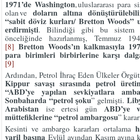
1971’de Washington
, uluslararası para s
doların altına dönüştürülebili
olan ve
“sabit döviz kurları/ Bretton Woods” 
erdirmişti
. Bilindiği gibi bu sistem
önceliğinde hazırlanmış, Temmuz 1944
Bretton Woods’ın kalkmasıyla 1973
[8]
para birimleri birbirlerine karşı dal
[9]
Ardından, Petrol İhraç Eden Ülkeler Örgüt
Kippur savaşı sırasında petrol üreti
“ABD’ye yapılan sevkiyatlara amba
Sonbaharda “petrol şoku
Lib
” gelmişti.
Arabistan
ABD’ye ve
ise ertesi gün
müttefiklerine “petrol ambargosu
” karar
h
Kesinti ve ambargo kararları ortalama
varil başına
Eylül ayından Kasım ayına k