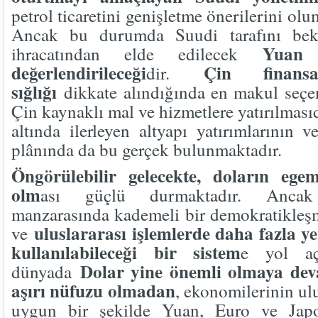
petrol ticaretini genişletme önerilerini olu
Ancak bu durumda Suudi tarafını bekl
Yuan 
ihracatından elde edilecek
değerlendirileceği
Çin finansa
dir.
sığlığı
dikkate alındığında en makul seç
Çin kaynaklı mal ve hizmetlere yatırılmasıd
altında ilerleyen altyapı yatırımlarının v
plânında da bu gerçek bulunmaktadır.
Öngörülebilir gelecekte, doların egem
olm
ası güçlü durmaktadır. Ancak
manzarasında kademeli bir demokratikleşm
uluslararası işlemlerde daha fazla y
ve
kullanılabileceği bir sistem
e yol aç
Dolar yine önemli olmaya de
dünyada
aşırı nüfuzu olmadan
, ekonomilerinin ulu
uygun bir şekilde Yuan, Euro ve Jap