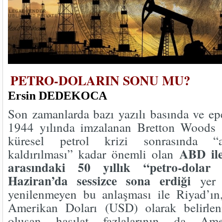
PETRO-DOLARIN SONU MU?
Ersin DEDEKOCA
Son zamanlarda bazı yazılı basında ve e
1944 yılında imzalanan Bretton Woods 
küresel petrol krizi sonrasında “al
ABD il
kaldırılması” kadar önemli olan
arasındaki 50 yıllık “petro-dolar 
Haziran’da sessizce sona erdiği
yer a
yenilenmeyen bu anlaşması ile Riyad’ın, 
Amerikan Doları (USD) olarak belirlen
oluşan hasılat fazlalarının da Ame