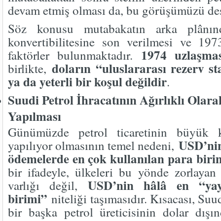
devam etmiş olması da, bu görüşümüzü des
Söz konusu mutabakatın arka plânınd
konvertibilitesine son verilmesi ve 197
1974 uzlaşmas
faktörler bulunmaktadır.
doların “uluslararası rezerv st
birlikte,
ya da yeterli bir koşul değildir
.
Suudi Petrol İhracatının Ağırlıklı Olara
Yapılması
Günümüzde petrol ticaretinin büyük 
USD’nin
yapılıyor olmasının temel nedeni,
ödemelerde en çok kullanılan para biri
bir ifadeyle, ülkeleri bu yönde zorlayan 
USD’nin hâlâ en “yay
varlığı değil,
birimi”
niteliği taşımasıdır. Kısacası, Suu
bir başka petrol üreticisinin dolar dışı