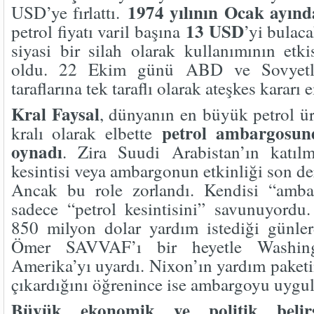
1974 yılının Ocak ayınd
USD’ye fırlattı.
13 USD
petrol fiyatı varil başına
’yi bulac
siyasi bir silah olarak kullanımının et
oldu. 22 Ekim günü ABD ve Sovyetler
taraflarına tek taraflı olarak ateşkes kararı 
Kral Faysal
, dünyanın en büyük petrol ür
petrol ambargosun
kralı olarak elbette
oynadı
. Zira Suudi Arabistan’ın katılm
kesintisi veya ambargonun etkinliği son dere
Ancak bu role zorlandı. Kendisi “amba
sadece “petrol kesintisini” savunuyordu
850 milyon dolar yardım istediği günler
Ömer SAVVAF’ı bir heyetle Washing
Amerika’yı uyardı. Nixon’ın yardım paketi
çıkardığını öğrenince ise ambargoyu uygu
Büyük ekonomik ve politik belirs