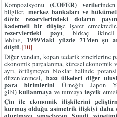
COFER) verileri
Kompozisyonu (
nden
merkez bankaları ve hükümetle
bilgiler,
döviz rezervlerindeki doların pay
kademeli bir düşüş
e işaret etmektedi
rezervlerdeki payı
, birkaç ikincil
1999’daki yüzde 71’den şu a
lehine,
düştü
.
[10]
Diğer yandan, kopan tedarik zincirlerine p
ekonomik parçalanma, küresel ekonomik ve 
ayrı, örtüşmeyen bloklar halinde potans
bazı ülkeleri diğer ulus
düzenlenmesi,
para birimlerini
Örneğin Japon Yen
kullanmaya
teşvik
gibi)
ve tutmaya
etmek
Çin ile ekonomik ilişkilerini gelişt
kurmuş olduğu asimetrik ilişkiyi daha 
oturtmayı amaçlayan Suudi yönetimi