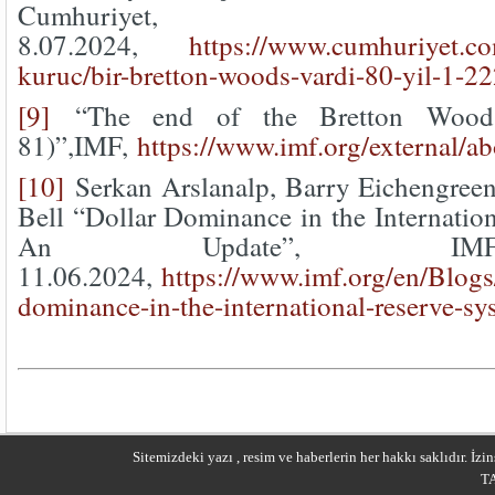
Cumhuriyet,
8.07.2024,
https://www.cumhuriyet.com
kuruc/bir-bretton-woods-vardi-80-yil-1-2
[9]
“The end of the Bretton Wood
81)”,IMF,
https://www.imf.org/external/a
[10]
Serkan Arslanalp, Barry Eichengree
Bell “Dollar Dominance in the Internatio
An Update”, IM
11.06.2024,
https://www.imf.org/en/Blogs
dominance-in-the-international-reserve-s
Sitemizdeki yazı , resim ve haberlerin her hakkı saklıdır. İ
T