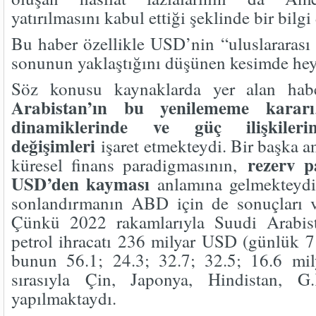
yatırılmasını kabul ettiği şeklinde bir bil
Bu haber özellikle USD’nin “uluslararası 
sonunun yaklaştığını düşünen kesimde heye
Söz konusu kaynaklarda yer alan hab
Arabistan’ın bu yenilememe kararı
dinamiklerinde ve güç ilişkile
değişimleri
işaret etmekteydi. Bir başka a
rezerv p
küresel finans paradigmasının,
USD’den kayması
anlamına gelmekteydi
sonlandırmanın ABD için de sonuçları ve
Çünkü 2022 rakamlarıyla Suudi Arabis
petrol ihracatı 236 milyar USD (günlük 7 
bunun 56.1; 24.3; 32.7; 32.5; 16.6 mi
sırasıyla Çin, Japonya, Hindistan, 
yapılmaktaydı.