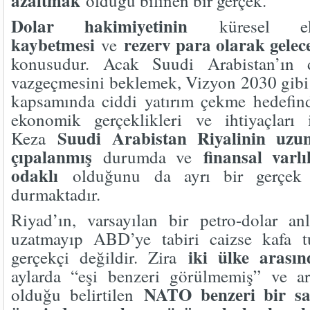
azaltmak
olduğu bilinen bir gerçek.
Dolar hakimiyetinin
küresel e
kaybetmesi
rezerv para olarak gelec
ve
konusudur. Acak Suudi Arabistan’ın 
vazgeçmesini beklemek, Vizyon 2030 gibi 
kapsamında ciddi yatırım çekme hedefind
ekonomik gerçeklikleri ve ihtiyaçları
Suudi Arabistan Riyalinin uzun
Keza
çıpalanmış
finansal varl
durumda ve
odaklı
olduğunu da ayrı bir gerçek
durmaktadır.
Riyad’ın, varsayılan bir petro-dolar an
uzatmayıp ABD’ye tabiri caizse kafa t
iki ülke arasınd
gerçekçi değildir. Zira
aylarda “eşi benzeri görülmemiş” ve a
NATO benzeri bir s
olduğu belirtilen