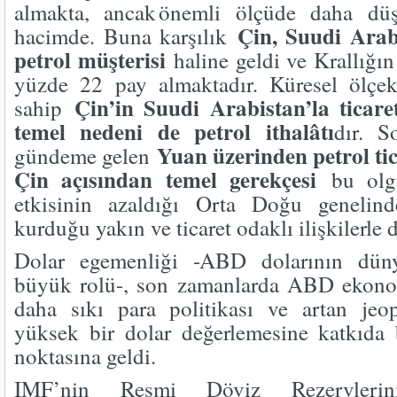
almakta, ancak önemli ölçüde daha dü
Çin, Suudi Arab
hacimde. Buna karşılık
petrol müşterisi
haline geldi ve Krallığın
yüzde 22 pay almaktadır. Küresel ölçekt
Çin’in Suudi Arabistan’la ticare
sahip
temel nedeni de petrol ithalâtı
dır. 
Yuan üzerinden petrol tic
gündeme gelen
Çin açısından temel gerekçesi
bu olg
etkisinin azaldığı Orta Doğu genelin
kurduğu yakın ve ticaret odaklı ilişkilerle 
Dolar egemenliği -ABD dolarının dün
büyük rolü-, son zamanlarda ABD ekonom
daha sıkı para politikası ve artan jeop
yüksek bir dolar değerlemesine katkıda
noktasına geldi.
IMF’nin Resmi Döviz Rezervleri