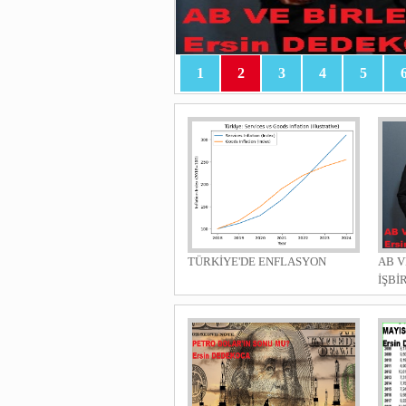
1
2
3
4
5
TÜRKİYE'DE ENFLASYON
AB V
İŞBİ