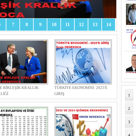
6
7
8
9
10
11
12
13
14
E BİRLEŞİK KRALLIK
TÜRKİYE EKONOMİSİ: 2025'E
RLİĞİ
GİRİŞ
1
2
3
4