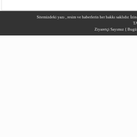
Sitemizdeki yazı , resim ve haberlerin her hakkı saklıdır. İ
T
Ziyaretçi Sayımız { Bugü