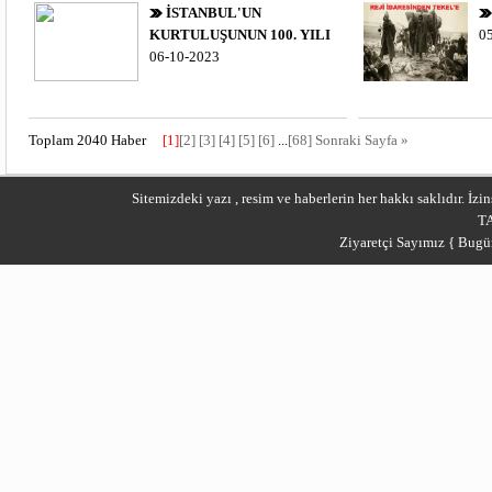
İSTANBUL'UN
KURTULUŞUNUN 100. YILI
0
06-10-2023
Toplam 2040 Haber
[1]
[2]
[3]
[4]
[5]
[6]
...
[68]
Sonraki Sayfa »
Sitemizdeki yazı , resim ve haberlerin her hakkı saklıdır. İ
T
Ziyaretçi Sayımız { Bugü