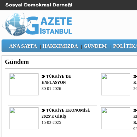
ANA SAYFA
HAKKIMIZDA
GÜNDEM
POLİTİK
|
|
|
Gündem
TÜRKİYE'DE
ENFLASYON
K
30-01-2026
2
TÜRKİYE EKONOMİSİ:
2025'E GİRİŞ
E
15-02-2025
B
0