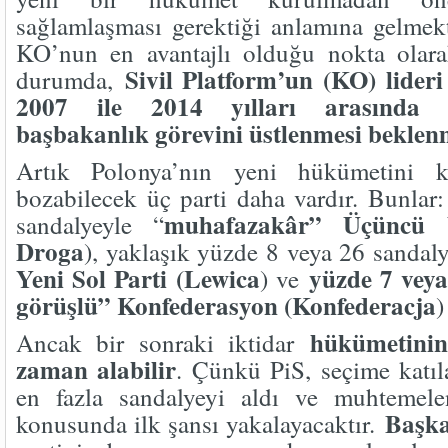
sağlamlaşması gerektiği anlamına gelmek
KO’nun en avantajlı olduğu nokta olar
Sivil Platform’un (KO) lider
durumda,
2007 ile 2014 yılları arasında 
başbakanlık görevini üstlenmesi beklen
Artık Polonya’nın yeni hükümetini k
bozabilecek üç parti daha vardır. Bunla
muhafazakâr” Üçüncü Y
sandalyeyle “
Droga
), yaklaşık yüzde 8 veya 26 sandaly
Yeni Sol Parti (Lewica
yüzde 7 veya
) ve
görüşlü” Konfederasyon (Konfederacja
)
hükümetinin
Ancak bir sonraki iktidar
zaman alabilir
. Çünkü PiS, seçime katıla
en fazla sandalyeyi aldı ve muhteme
Başk
konusunda ilk şansı yakalayacaktır.