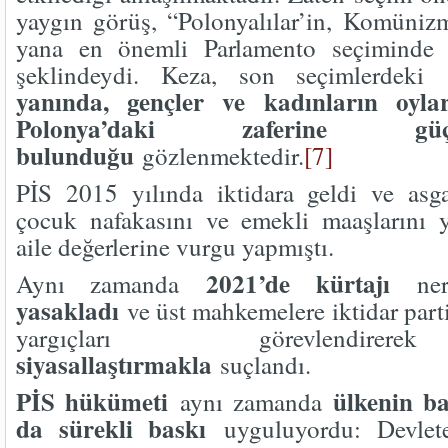
yaygın görüş, “Polonyalılar’in, Komüni
yana en önemli Parlamento seçiminde o
şeklindeydi. Keza, son seçimlerdek
yanında, gençler ve kadınların oylar
Polonya’daki zaferine gü
bulunduğu
gözlenmektedir.
[7]
PİS 2015 yılında iktidara geldi ve asgar
çocuk nafakasını ve emekli maaşlarını y
aile değerlerine vurgu yapmıştı.
2021’de kürtajı
Aynı zamanda
ner
yasakladı
ve üst mahkemelere iktidar part
yargıçları görevlend
siyasallaştırmakla
suçlandı.
PİS hükümeti
ülkenin b
aynı zamanda
da sürekli baskı
uyguluyordu: Devlete 