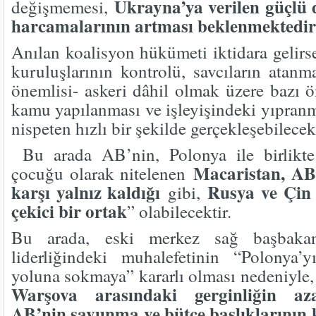
Ukrayna’ya verilen güçlü
değişmemesi,
harcamalarının artması beklenmektedir
Anılan koalisyon hükümeti iktidara gelirs
kuruluşlarının kontrolü, savcıların atanm
önemlisi- askeri dâhil olmak üzere bazı ö
kamu yapılanması ve işleyişindeki yıpranm
nispeten hızlı bir şekilde gerçekleşebilecekt
Bu arada AB’nin, Polonya ile birlikte
Macaristan, AB
çocuğu olarak nitelenen
karşı yalnız kaldığı
Rusya ve Çin 
gibi,
çekici bir ortak
” olabilecektir.
Bu arada, eski merkez sağ başbak
liderliğindeki muhalefetinin “Polonya
yoluna sokmaya” kararlı olması nedeniyle
Warşova arasındaki gerginliğin aza
AB’nin savunma ve bütçe başlıklarının 