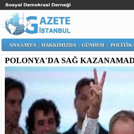
ANA SAYFA
HAKKIMIZDA
GÜNDEM
POLİTİK
|
|
|
POLONYA'DA SAĞ KAZANAMAD