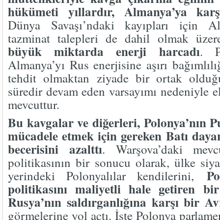
hükümeti yıllardır, Almanya’ya karş
Dünya Savaşı’ndaki kayıpları için A
tazminat talepleri de dahil olmak üze
büyük miktarda enerji harcadı
. P
Almanya’yı Rus enerjisine aşırı bağımlılı
tehdit olmaktan ziyade bir ortak oldu
süredir devam eden varsayımı nedeniyle 
mevcuttur.
Bu kavgalar ve diğerleri, Polonya’nın P
mücadele etmek için gereken Batı daya
becerisini azalttı
. Warşova’daki mev
politikasının bir sonucu olarak, ülke siy
Po
yerindeki Polonyalılar kendilerini,
politikasını maliyetli hale getiren b
Rusya’nın saldırganlığına karşı bir Av
görmelerine yol açtı. İşte Polonya parlame