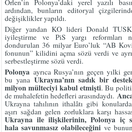
Orlen’in Polonya’daki yerel yazılı bası
ardından, bunların editoryal çizgilerin
değişiklikler yapıldı.
Diğer yandan KO lideri Donald TUSK, 
iyileştirme ve PiS yargı reformları n
dondurulan 36 milyar Euro’luk “AB Kovi
fonunun” kilidini açma sözü verdi ve ayrı
serbestleştirme sözü verdi.
Polonya
ayrıca Rusya’nın geçen yılki gen
Ukrayna’nın sadık bir destek
bu yana
milyon mülteciyi kabul etmişti
. Bu polit
Anc
de muhalefetin hedefleri arasındaydı.
Ukrayna tahılının ithalâtı gibi konularda
aşırı sağdan gelen zorluklara karşı hassa
Ukrayna ile ilişkilerinin, Polonya iç s
hala savunmasız olabileceğini
ve bunun 