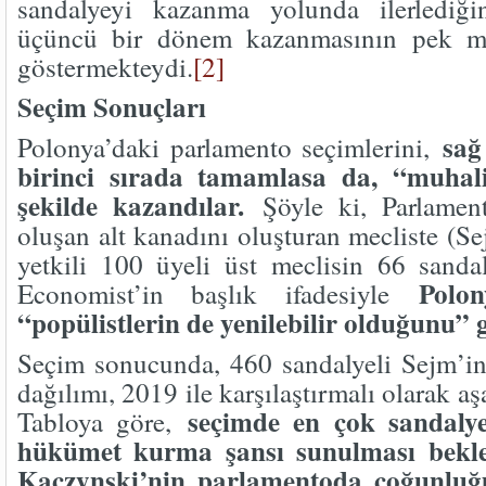
sandalyeyi kazanma yolunda ilerlediği
üçüncü bir dönem kazanmasının pek m
göstermekteydi.
[2]
Seçim Sonuçları
sağ
Polonya’daki parlamento seçimlerini,
birinci sırada tamamlasa da, “muhali
şekilde kazandılar.
Şöyle ki, Parlamen
oluşan alt kanadını oluşturan mecliste (S
yetkili 100 üyeli üst meclisin 66 sandal
Polon
Economist’in başlık ifadesiyle
“popülistlerin de yenilebilir olduğunu” 
Seçim sonucunda, 460 sandalyeli Sejm’in 
dağılımı, 2019 ile karşılaştırmalı olarak aş
seçimde en çok sandaly
Tabloya göre,
hükümet kurma şansı sunulması bekl
Kaczynski’nin parlamentoda çoğunluğ