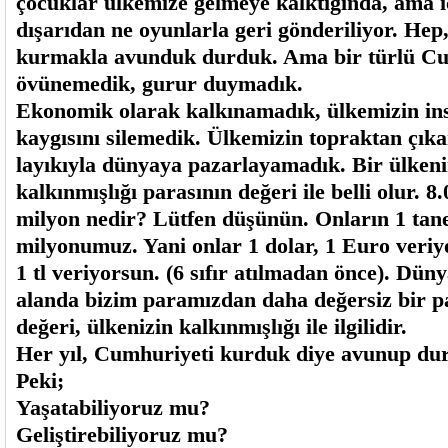
çocuklar ülkemize gelmeye kalktığında, ama 
dışarıdan ne oyunlarla geri gönderiliyor. Hep
kurmakla avunduk durduk. Ama bir türlü Cu
övünemedik, gurur duymadık.
Ekonomik olarak kalkınamadık, ülkemizin in
kaygısını silemedik. Ülkemizin topraktan çıka
layıkıyla dünyaya pazarlayamadık. Bir ülken
kalkınmışlığı parasının değeri ile belli olur. 8
milyon nedir? Lütfen düşünün. Onların 1 tane
milyonumuz. Yani onlar 1 dolar, 1 Euro veriyo
1 tl veriyorsun. (6 sıfır atılmadan önce). Dü
alanda bizim paramızdan daha değersiz bir p
değeri, ülkenizin kalkınmışlığı ile ilgilidir.
Her yıl, Cumhuriyeti kurduk diye avunup du
Peki;
Yaşatabiliyoruz mu?
Geliştirebiliyoruz mu?