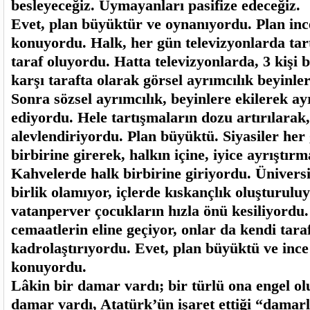
besleyeceğiz. Uymayanları pasifize edeceğiz.
Evet, plan büyüktür ve oynanıyordu. Plan inc
konuyordu. Halk, her gün televizyonlarda tar
taraf oluyordu. Hatta televizyonlarda, 3 kişi bi
karşı tarafta olarak görsel ayrımcılık beyinle
Sonra sözsel ayrımcılık, beyinlere ekilerek a
ediyordu. Hele tartışmaların dozu artırılarak, 
alevlendiriyordu. Plan büyüktü. Siyasiler her
birbirine girerek, halkın içine, iyice ayrıştır
Kahvelerde halk birbirine giriyordu. Üniversi
birlik olamıyor, içlerde kıskançlık oluşturulu
vatanperver çocukların hızla önü kesiliyordu. 
cemaatlerin eline geçiyor, onlar da kendi taraf
kadrolaştırıyordu. Evet, plan büyüktü ve ince
konuyordu.
Lâkin bir damar vardı; bir türlü ona engel o
damar vardı, Atatürk’ün işaret ettiği “damarl