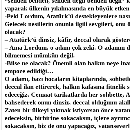
“senden benden, senden değil benden değil” k
yaparak ülkenin yıkılmasında en büyük etken
-Peki Lordum, Atatürk’ü destekleyenlere nasıl
Gelecek nesillerin onunla ilgili sevgileri, onu
olacak?
– Atatürk’ü dinsiz, kâfir, deccal olarak göster
– Ama Lordum, o adam çok zeki. O adamın di
bilmemesi mümkün değil.
-Bilse ne olacak? Önemli olan halkın neye ina
empoze edildiği…
O adamı, bazı hocaların kitaplarında, sohbetle
deccal ilan ettirerek, halkın kafasına fitnel
edeceğiz. Cemaat tarikatlarda her sohbette, A
bahsederek onun dinsiz, deccal olduğunu akıl
Zaten bir ülkeyi yıkmak istiyorsan önce vatan
edeceksin, birbirine sokacaksın, içlere ayrımcı
sokacaksın, biz de onu yapacağız, vatansever