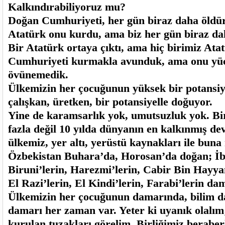
Kalkındırabiliyoruz mu?
Doğan Cumhuriyeti, her gün biraz daha öldü
Atatürk onu kurdu, ama biz her gün biraz da
Bir Atatürk ortaya çıktı, ama hiç birimiz Ata
Cumhuriyeti kurmakla avunduk, ama onu yü
övünemedik.
Ülkemizin her çocuğunun yüksek bir potansiyel
çalışkan, üretken, bir potansiyelle doğuyor.
Yine de karamsarlık yok, umutsuzluk yok. Bi
fazla değil 10 yılda dünyanın en kalkınmış de
ülkemiz, yer altı, yerüstü kaynakları ile buna 
Özbekistan Buhara’da, Horosan’da doğan; İbn
Biruni’lerin, Harezmi’lerin, Cabir Bin Hayy
El Razi’lerin, El Kindi’lerin, Farabi’lerin da
Ülkemizin her çocuğunun damarında, bilim da
damarı her zaman var. Yeter ki uyanık olalım;
kurulan tuzakları görelim. Birliğimiz beraber