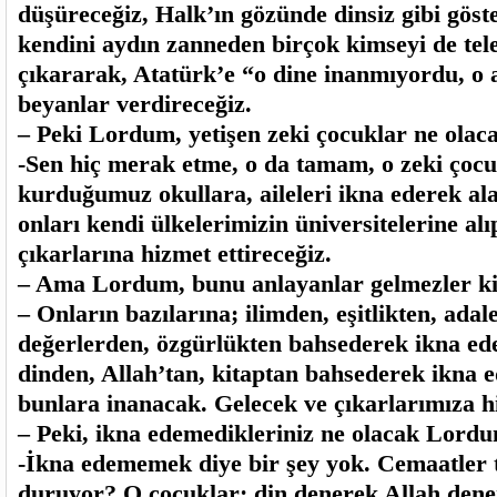
düşüreceğiz, Halk’ın gözünde dinsiz gibi göst
kendini aydın zanneden birçok kimseyi de tel
çıkararak, Atatürk’e “o dine inanmıyordu, o a
beyanlar verdireceğiz.
– Peki Lordum, yetişen zeki çocuklar ne olac
-Sen hiç merak etme, o da tamam, o zeki çocu
kurduğumuz okullara, aileleri ikna ederek al
onları kendi ülkelerimizin üniversitelerine al
çıkarlarına hizmet ettireceğiz.
– Ama Lordum, bunu anlayanlar gelmezler ki
– Onların bazılarına; ilimden, eşitlikten, adale
değerlerden, özgürlükten bahsederek ikna ede
dinden, Allah’tan, kitaptan bahsederek ikna 
bunlara inanacak. Gelecek ve çıkarlarımıza h
– Peki, ikna edemedikleriniz ne olacak Lord
-İkna edememek diye bir şey yok. Cemaatler 
duruyor? O çocuklar; din denerek Allah dene