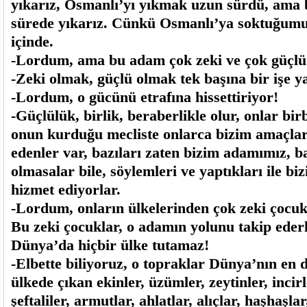
yıkarız, Osmanlı’yı yıkmak uzun sürdü, ama 
sürede yıkarız. Cünkü Osmanlı’ya soktuğumuz
içinde.
-Lordum, ama bu adam çok zeki ve çok güçlü
-Zeki olmak, güçlü olmak tek başına bir işe 
-Lordum, o gücünü etrafına hissettiriyor!
-Güçlülük, birlik, beraberlikle olur, onlar birb
onun kurduğu mecliste onlarca bizim amaçla
edenler var, bazıları zaten bizim adamımız, b
olmasalar bile, söylemleri ve yaptıkları ile b
hizmet ediyorlar.
-Lordum, onların ülkelerinden çok zeki çocukl
Bu zeki çocuklar, o adamın yolunu takip ederl
Dünya’da hiçbir ülke tutamaz!
-Elbette biliyoruz, o topraklar Dünya’nın en d
ülkede çıkan ekinler, üzümler, zeytinler, incirl
şeftaliler, armutlar, ahlatlar, alıçlar, haşhaşl