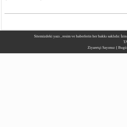
Sitemizdeki yazı , resim ve haberlerin her hakkı saklıdır. İ
T
Ziyaretçi Sayımız { Bugü