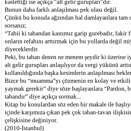
kastettiği ise açıkça "alt gelir gurupları"dır.
Bunun daha farklı anlaşılması pek olası değil.
Çünkü bu konuda ağzından bal damlayanlara tam o
sorsanız;
“Tabii ki tabandan kastımız garip gurebadır, fakir f
onların refahını arttırmak için bu yollarda değil mi
diyeceklerdir.
Peki, bu taban denen ne menem şeydir ki üzerine iy
alt gelir gurupları anlaşılıyor da vergi yükünü art
kullanıldığında başka kesimlerin anlaşılması bekle
Bizce bu “muamma”yı çözmenin en kolay ve etkili 
yaymak gerekir” diye söze başlayanlara “Pardon, b
tabandır” diye açıkça sormak...
Kitap bu konulardan söz eden bir makale ile başlıy
içinde karşımıza çıkan pek çok taban-tavan ilişkisin
çelişkisine değiniyor.
(2010-İstanbul)