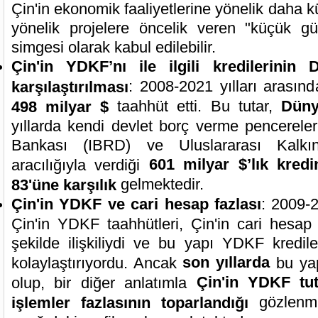
Çin'in ekonomik faaliyetlerine yönelik daha 
yönelik projelere öncelik veren "küçük gü
simgesi olarak kabul edilebilir.
Çin'in YDKF’nı ile ilgili kredilerinin
: 2008-2021 yılları arasın
karşılaştırılması
taahhüt etti. Bu tutar,
Düny
498 milyar $
yıllarda kendi devlet borç verme pencerele
Bankası (IBRD) ve Uluslararası Kalkı
601 milyar $’lık kred
aracılığıyla verdiği
gelmektedir.
83'üne karşılık
Çin'in YDKF ve cari hesap fazlası
: 2009-2
Çin'in YDKF taahhütleri, Çin'in cari hesap f
şekilde ilişkiliydi ve bu yapı YDKF kredil
son yıllarda
kolaylaştırıyordu. Ancak
bu yap
Çin'in YDKF tut
olup, bir diğer anlatımla
gözlenmi
işlemler fazlasının toparlandığı