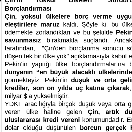
Çin’in Yoksul Ülkeleri “Sürdür
Borçlandırması
Çin, yoksul ülkelere borç verme uygul
eleştirilere maruz
kaldı. Şöyle ki, bu ülkel
ödemekte zorlandıkları ve bu şekilde
Pekin
savunmasız
bırakmakla suçlandı. Anc
tarafından, "Çin'den borçlanma sonucu sö
düşen tek bir ülke yok" açıklamasıyla kabul e
Pekin’in yaptığı ülke borçlandırmalarına
dünyanın “en büyük alacaklı ülkelerinde
görmekteyiz. Pekin’in
düşük ve orta gelir
krediler, son on yılda üç katına çıkarak
milyar $’a yükselmiştir.
YDKF aracılığıyla birçok düşük veya orta gel
veren ülke haline gelen
Çin, artık d
uluslararası kredi vereni
konumundadır. En
dolar olduğu düşünülen
borcun gerçek 