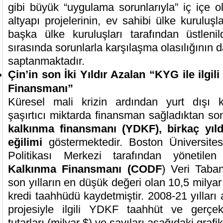
gibi büyük “uygulama sorunlarıyla” iç içe 
altyapı projelerinin, ev sahibi ülke kuruluş
başka ülke kuruluşları tarafından üstlen
sırasında sorunlarla karşılaşma olasılığının
saptanmaktadır.
Çin’in son İki Yıldır Azalan “KYG ile ilgil
Finansmanı”
Küresel mali krizin ardından yurt dışı k
şaşırtıcı miktarda finansman sağladıktan s
kalkınma finansmanı (YDKF), birkaç yıld
eğilimi
göstermektedir. Boston Üniversite
Politikası Merkezi tarafından yönetile
Kalkınma Finansmanı (CODF
) Veri Taba
son yılların en düşük değeri olan 10,5 milya
kredi taahhüdü kaydetmiştir. 2008-21 yılları
projesiyle ilgili YDKF taahhüt ve gerçek
tutarları (milyar $) ve sayıları aşağıdaki grafik