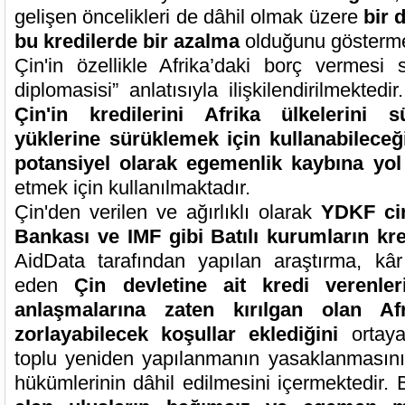
gelişen öncelikleri de dâhil olmak üzere
bir 
bu kredilerde bir azalma
olduğunu gösterme
Çin'in özellikle Afrika’daki borç vermesi s
diplomasisi” anlatısıyla ilişkilendirilmekted
Çin'in kredilerini Afrika ülkelerini 
yüklerine sürüklemek için kullanabilece
potansiyel olarak egemenlik kaybına yol
etmek için kullanılmaktadır.
Çin'den verilen ve ağırlıklı olarak
YDKF cin
Bankası ve IMF gibi Batılı kurumların kre
AidData tarafından yapılan araştırma, kâ
eden
Çin devletine ait kredi verenler
anlaşmalarına zaten kırılgan olan Afr
zorlayabilecek koşullar eklediğini
ortaya
toplu yeniden yapılanmanın yasaklanmasını 
hükümlerinin dâhil edilmesini içermektedir. 