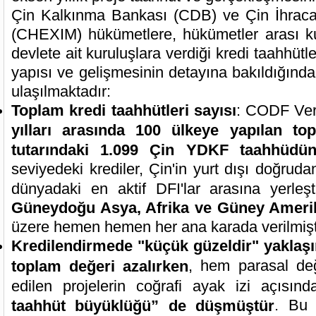
Çin Kalkınma Bankası (CDB) ve Çin İhracat
(CHEXIM) hükümetlere, hükümetler arası k
devlete ait kuruluşlara verdiği kredi taahhütl
yapısı ve gelişmesinin detayına bakıldığında
ulaşılmaktadır:
Toplam kredi taahhütleri sayısı
: CODF Ver
yılları arasında 100 ülkeye yapılan t
tutarındaki 1.099 Çin YDKF taahhüdü
seviyedeki krediler, Çin'in yurt dışı doğrudan
dünyadaki en aktif DFI'lar arasına yerleşt
Güneydoğu Asya, Afrika ve Güney Ameri
üzere hemen hemen her ana karada verilmişti
Kredilendirmede "küçük güzeldir" yaklaş
, hem parasal de
toplam değeri azalırken
edilen projelerin coğrafi ayak izi açısınd
. Bu 
taahhüt büyüklüğü” de düşmüştür