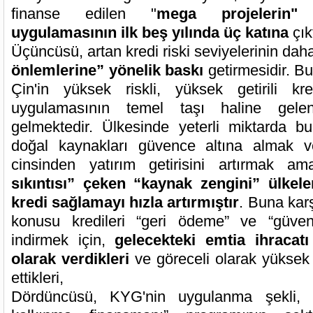
finanse edilen "
mega projelerin"
uygulamasının ilk beş yılında üç katına
çık
Üçüncüsü, artan kredi riski seviyelerinin daha
önlemlerine” yönelik baskı
getirmesidir. Bu
Çin'in yüksek riskli, yüksek getirili kre
uygulamasının temel taşı haline gelen
gelmektedir. Ülkesinde yeterli miktarda b
doğal kaynakları güvence altına almak 
cinsinden yatırım getirisini artırmak a
sıkıntısı” çeken “kaynak zengini” ülkel
kredi sağlamayı hızla artırmıştır
. Buna karş
konusu kredileri “geri ödeme” ve “güven
indirmek için,
gelecekteki emtia ihracatı 
olarak verdikleri
ve göreceli olarak yüksek 
ettikleri,
Dördüncüsü, KYG'nin uygulanma şekli, Pe