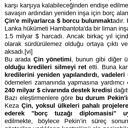
karşı karşıya kalabileceğinden endişe edilmekt
savaşın ardından yeniden inşa için borç alan
Çin'e milyarlarca $ borcu bulunmakt
adır.
Lanka hükümeti Hambantota'da bir liman inşa
1.5 milyar $ harcadı. Ancak birkaç yıl içi
olarak sürdürülemez olduğu ortaya çıktı v
aksadı.
[vi]
Bu arada
Çin yönetimi
, bunun gibi diğer 
olduğu kredileri silmeyi ret
etti. Buna kar
kredilerini yeniden yapılandırdı, vadeleri 
ödemeleri zamanında yapmasına yardımcı 
240 milyar $ civarında destek kredisi
dağıtt
Bazı eleştirmenlere göre
bu durum Pekin'in
Keza
Çin, yoksul ülkeleri pahalı projele
ederek "borç tuzağı diplomasisi" u
edilmekte, böylece Pekin’in süreç sonun