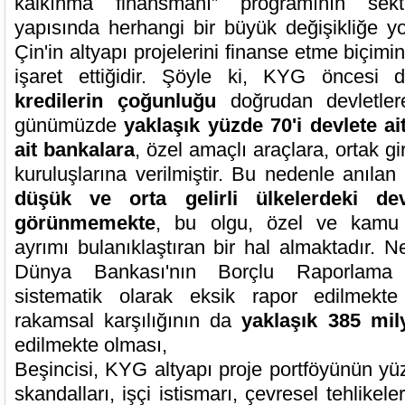
kalkınma finansmanı” programının sekt
yapısında herhangi bir büyük değişikliğe 
Çin'in altyapı projelerini finanse etme biçimi
işaret ettiğidir. Şöyle ki, KYG önces
kredilerin çoğunluğu
doğrudan devletlere
günümüzde
yaklaşık yüzde 70'i devlete ait
ait bankalara
, özel amaçlı araçlara, ortak gi
kuruluşlarına verilmiştir. Bu nedenle anılan
düşük ve orta gelirli ülkelerdeki dev
görünmemekte
, bu olgu, özel ve kamu b
ayrımı bulanıklaştıran bir hal almaktadır. N
Dünya Bankası'nın Borçlu Raporlama 
sistematik olarak eksik rapor edilmek
rakamsal karşılığının da
yaklaşık 385 mil
edilmekte olması,
Beşincisi, KYG altyapı proje portföyünün yüz
skandalları, işçi istismarı, çevresel tehlikele