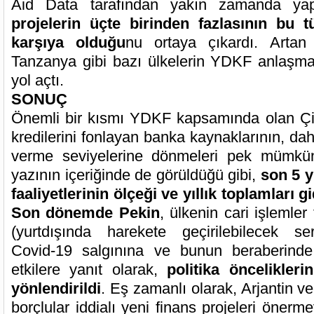
Aid Data tarafından yakın zamanda yapı
projelerin üçte birinden fazlasının bu t
karşıya olduğu
nu ortaya çıkardı. Artan
Tanzanya gibi bazı ülkelerin YDKF anlaşmal
yol açtı.
SONUÇ
Önemli bir kısmı YDKF kapsamında olan Çin’
kredilerini fonlayan banka kaynaklarının, dah
verme seviyelerine dönmeleri pek mümkün
yazının içeriğinde de görüldüğü gibi,
son 5 y
faaliyetlerinin ölçeği ve yıllık toplamları 
Son dönemde Pekin
, ülkenin cari işlemler
(yurtdışında harekete geçirilebilecek s
Covid-19 salgınına ve bunun beraberinde
etkilere yanıt olarak,
politika öncelikleri
yönlendirildi
. Eş zamanlı olarak, Arjantin v
borçlular iddialı yeni finans projeleri önerm