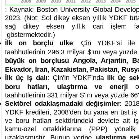
: Kaynak: Boston University Global Develo
2023. (Not: Sol dikey eksen yıllık YDKF tuta
sağ dikey eksen yıllık cari işlem faz
göstermektedir.)
İlk on borçlu ülke
: Çin YDKF’si ile i
taahhütlerinin 296,3 milyar $’ını veya yüzd
Angola, Arjantin, B
büyük on borçlusu
Ekvador, İran, Kazakistan, Pakistan, Rusy
İlk üç iş dalı
: Çin'in YDKF’nda
ilk üç se
ol
boru hatları, ulaştırma ve enerji
taahhütlerinin 331 milyar $'ını veya yüzde 66'
Sektörel odaklaşmadaki değişimler
: 2018
YDKF kredileri, 2008'den bu yana en üst iş 
ve boru hatları sektöründeki devlete ait 
kamu-özel ortaklıklarına (PPP) yönelik
ulaştırma se
uzaklaşmıştır. Bunun yerine