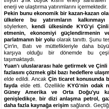
trilyon $’lık büyük kısmı enerji santralleri
enerji ve ulaştırma yatırımlarını içermektedir.
Pekin bunu ekonomik bir kazan-kazan olar
ülkelere bu yatırımların kalkınmayı
söylerken,
kendi ülkesinde KYG'yi Çinli
etmenin, ekonomiyi güçlendirmenin ve 
parlatmanın bir yolu
olarak tanıttı. Şunu te
Çin'in, Batı ve müttefikleriyle daha büyü
karşıya olduğu bir dönemde bu çeşit
taşımaktaydı.
Yuan’ı uluslararası hale getirmek ve Çinli 
fazlasını çözmek gibi bazı hedeflere ulaşm
elde edildi. Ancak
Çin ticaret konusunda 
fayda
elde etti. Özellikle
KYG'nin odak no
Güney Amerika ve Orta Doğu'yu kap
genişledikçe
,
bir dizi anlaşma petrol, g
daha fazla kaynağa erişim
sağlandı. Geçti