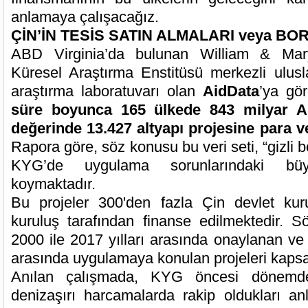
anlamaya çalışacağız.
ÇİN’İN TESİS SATIN ALMALARI veya B
ABD Virginia’da bulunan William & Mary 
Küresel Araştırma Enstitüsü merkezli ulusl
araştırma laboratuvarı olan
AidData
’ya gö
süre boyunca 165 ülkede 843 milyar Am
değerinde 13.427 altyapı projesine para 
Rapora göre, söz konusu bu veri seti, “gizli b
KYG’de uygulama sorunlarındaki büy
koymaktadır.
Bu projeler 300'den fazla Çin devlet ku
kuruluş tarafından finanse edilmektedir. S
2000 ile 2017 yılları arasında onaylanan ve 
arasında uygulamaya konulan projeleri kaps
Anılan çalışmada, KYG öncesi dönemd
denizaşırı harcamalarda rakip oldukları an