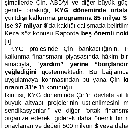
şimdilerde Çin, ABD'yi ve diğer büyük güç
geride bıraktığı;
KYG döneminde ortala
yurtdışı kalkınma programına 85 milyar $
ise 37 milyar $
’da kaldığı çalışmada belirtilm
Keza söz konusu Raporda
beş önemli nok
[ii]
KYG projesinde Çin bankacılığının, Pek
kalkınma finansmanı piyasasında hâkim bi
amacıyla, “
yardım” yerine “borçlandı
yeğlediğini
göstermektedir. Bu bağlamda
uygulamaya konmasından bu yana
Çin kr
oranın 31'e 1
'i koruduğu,
İkincisi, KYG döneminde Çin'in devlete ait t
büyük altyapı projelerinin üstlenilmesini
sendikasyonları” ve diğer “ortak finansm
organize ederek, giderek daha önemli bir rol
onaylanan ve değeri 500 milyon $ veya daha f