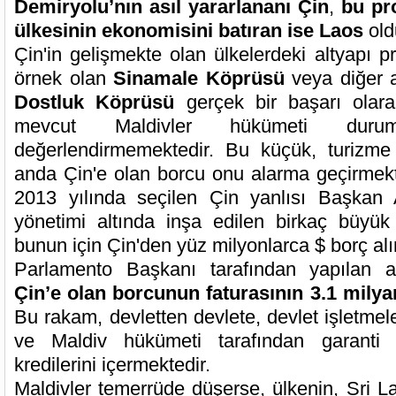
Demiryolu’nın asıl yararlananı Çin
,
bu pr
ülkesinin ekonomisini batıran ise Laos
old
Çin'in gelişmekte olan ülkelerdeki altyapı pr
örnek olan
Sinamale Köprüsü
veya diğer 
Dostluk Köprüsü
gerçek bir başarı olarak
mevcut Maldivler hükümeti dur
değerlendirmemektedir. Bu küçük, turizme
anda Çin'e olan borcu onu alarma geçirmek
2013 yılında seçilen Çin yanlısı Başkan
yönetimi altında inşa edilen birkaç büyük
bunun için Çin'den yüz milyonlarca $ borç alı
Parlamento Başkanı tarafından yapılan 
Çin’e olan borcunun faturasının 3.1 milya
Bu rakam, devletten devlete, devlet işletmeler
ve Maldiv hükümeti tarafından garanti 
kredilerini içermektedir.
Maldivler temerrüde düşerse, ülkenin, Sri La