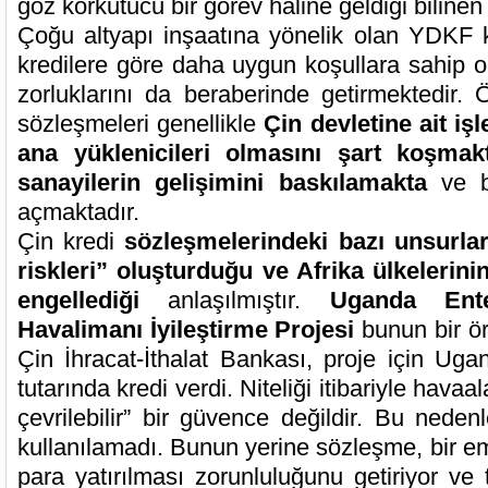
göz korkutucu bir görev haline geldiği bilinen
Çoğu altyapı inşaatına yönelik olan YDKF kre
kredilere göre daha uygun koşullara sahip o
zorluklarını da beraberinde getirmektedir.
sözleşmeleri genellikle
Çin devletine ait iş
ana yüklenicileri olmasını şart koşmak
sanayilerin gelişimini baskılamakta
ve b
açmaktadır.
Çin kredi
sözleşmelerindeki bazı unsurla
riskleri” oluşturduğu ve Afrika ülkelerini
engellediği
anlaşılmıştır.
Uganda
Ent
Havalimanı İyileştirme Projesi
bunun bir ör
Çin İhracat-İthalat Bankası, proje için Ug
tutarında kredi verdi. Niteliği itibariyle havaa
çevrilebilir” bir güvence değildir. Bu neden
kullanılamadı. Bunun yerine sözleşme, bir e
para yatırılması zorunluluğunu getiriyor v