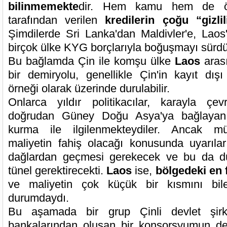
bilinmemekte
dir. Hem kamu hem de öz
tarafından verilen
kredilerin çoğu “gizli
Şimdilerde Sri Lanka'dan Maldivler'e, Lao
birçok ülke KYG borçlarıyla boğuşmayı sürdü
Bu bağlamda Çin ile komşu ülke
Laos
aras
bir demiryolu, genellikle Çin'in kayıt dışı 
örneği olarak üzerinde durulabilir.
Onlarca yıldır politikacılar, karayla çev
doğrudan Güney Doğu Asya'ya bağlayan 
kurma ile ilgilenmekteydiler. Ancak müh
maliyetin fahiş olacağı konusunda uyarıları
dağlardan geçmesi gerekecek ve bu da dü
tünel gerektirecekti.
Laos
ise,
bölgedeki en f
ve maliyetin çok küçük bir kısmını bil
durumdaydı.
Bu aşamada bir grup Çinli devlet şirk
bankalarından oluşan bir konsorsyumun des