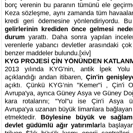
borç verenin bu paranın tümünü ele geçirme
Keza sözleşme, aynı zamanda tüm havaalanı ge
kredi geri ödemesine yönlendiriyordu. 
gelirlerinin krediden önce gelmesi nede
durum
yarattı. Daha sonra yapılan incelem
verenlerle yabancı devletler arasındaki ç
benzer maddeler bulundu.
[xiv]
KYG PROJESİ ÇİN YÖNÜNDEN KATLAN
2013 yılında KYG'nin, antik İpek Yolu il
açıklandığı andan itibaren,
Çin'in genişley
açıktı. Çünkü KYG’nin "Kemer"i , Çin'i 
Avrupa'ya, ayrıca Güney Asya ve Güney Do
kara rotalarını; "Yol"u ise Çin'i Asya 
Avrupa'ya uzanan büyük limanlara bağlayan b
etmektedir.
Böylesine büyük ve sağlam 
devlet güdümlü ağır yatırımlar
la başlaya