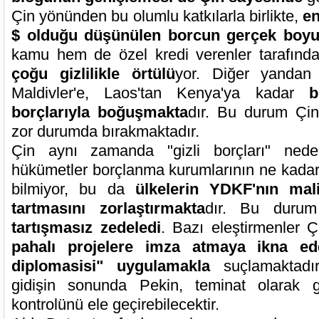
Çin yönünden bu olumlu katkılarla birlikte,
en
$ olduğu düşünülen borcun gerçek boyut
kamu hem de özel kredi verenler tarafınd
çoğu gizlilikle örtülü
yor. Diğer yandan
Maldivler'e, Laos'tan Kenya'ya kadar
b
borçlarıyla boğuşmakta
dır. Bu durum Çin
zor durumda bırakmaktadır.
Çin aynı zamanda "gizli borçları" nedeni
hükümetler borçlanma kurumlarının ne kadar
bilmiyor, bu da
ülkelerin YDKF'nın mali
tartmasını zorlaştırmakta
dır. Bu dur
tartışmasız zedeledi
. Bazı eleştirmenler Ç
pahalı projelere imza atmaya ikna ed
diplomasisi" uygulamakla
suçlamaktadı
gidişin sonunda Pekin, teminat olarak gös
kontrolünü ele geçirebilecektir.