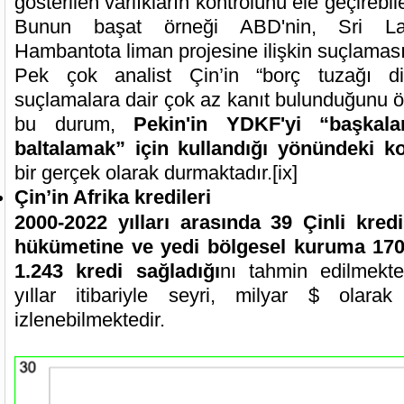
gösterilen varlıkların kontrolünü ele geçirebile
Bunun başat örneği ABD'nin, Sri Lank
Hambantota liman projesine ilişkin suçlaması
Pek çok analist Çin’in “borç tuzağı dipl
suçlamalara dair çok az kanıt bulunduğunu 
bu durum,
Pekin'in YDKF'yi “başkalar
baltalamak” için kullandığı yönündeki kor
bir gerçek olarak durmaktadır.
[ix]
Çin’in Afrika kredileri
2000-2022 yılları arasında
39 Çinli kred
hükümetine ve yedi bölgesel kuruma 170 
1.243 kredi sağladığı
nı tahmin edilmekted
yıllar itibariyle seyri, milyar $ olarak
izlenebilmektedir.