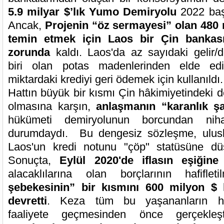
5.9 milyar $’lık Yumo Demiryolu
2022 başı
Ancak,
Projenin “öz sermayesi” olan 480 m
temin etmek için Laos bir Çin bankas
zorunda
kaldı. Laos'da az sayıdaki gelir/
biri olan potas madenlerinden elde edil
miktardaki krediyi geri ödemek için kullanıldı.
Hattın büyük bir kısmı Çin hâkimiyetindeki d
olmasına karşın,
anlaşmanın “karanlık şar
hükümeti demiryolunun borcundan nih
durumdaydı. Bu dengesiz sözleşme, uluslar
Laos'un kredi notunu "çöp" statüsüne dü
Sonuçta,
Eylül 2020'de iflasın eşiğin
alacaklılarına olan borçlarının hafiflet
şebekesinin” bir kısmını 600 milyon $ k
devretti
. Keza tüm bu yaşananların he
faaliyete geçmesinden önce gerçekle