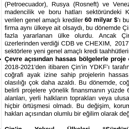
(Petroecuador), Rusya (Rosneft) ve Vene
madencilik ve boru hatları sektöründeki K
60 milyar $
verilen genel amaçlı krediler
’ı b
firma aynı ülkeye ait olsaydı, bu dönemde Ç
fazla yararlanan ülke olurdu. Ancak Çi
üzerlerinden verdiği CDB ve CHEXIM, 2017 
sektörlere yeni genel amaçlı kredi taahhütler
Çevre açısından hassas bölgelerle proje 
2018-2021'den itibaren Çin’in YDKF’ı taraf
coğrafi ayak izine sahip projelerin hassa
olasılığı çok daha azaldı. Bu dönemde, coğr
belirli projelere yönelik finansmanın yüzde 
alanları, yerli halkların toprakları veya ulus
hiçbir örtüşmesi olmadı. Bu değişim, korum
hakları açısından olumlu bir eğilim olarak değe