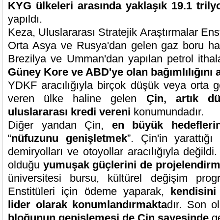
KYG ülkeleri arasında yaklaşık 19.1 trilyo
yapıldı.
Keza, Uluslararası Stratejik Araştırmalar Enst
Orta Asya ve Rusya'dan gelen gaz boru hat
Brezilya ve Umman'dan yapılan petrol ithal
Güney Kore ve ABD'ye olan bağımlılığını a
YDKF aracılığıyla birçok düşük veya orta gel
veren ülke haline gelen
Çin, artık d
uluslararası kredi vereni
konumundadır.
Diğer yandan Çin,
en büyük hedeflerin
“
nüfuzunu genişletmek
”. Çin'in yarattığı
demiryolları ve otoyollar aracılığıyla değildi
olduğu
yumuşak güçlerini de projelendir
üniversitesi bursu, kültürel değişim pr
Enstitüleri için ödeme yaparak,
kendisin
lider olarak konumlandırmakta
dır. Son o
bloğunun genişlemesi de Çin sayesinde
ge