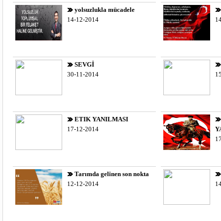
yolsuzlukla mücadele
14-12-2014
1
SEVGİ
30-11-2014
1
ETIK YANILMASI
17-12-2014
Y
1
Tarımda gelinen son nokta
12-12-2014
1