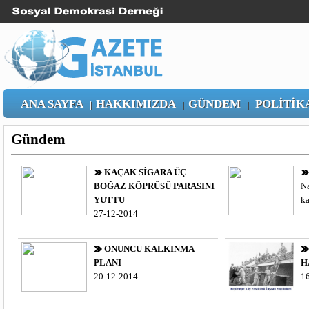
ANA SAYFA
HAKKIMIZDA
GÜNDEM
POLİTİK
|
|
|
Gündem
KAÇAK SİGARA ÜÇ
BOĞAZ KÖPRÜSÜ PARASINI
Na
YUTTU
ka
27-12-2014
ONUNCU KALKINMA
PLANI
H
20-12-2014
1