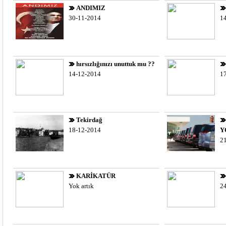
ANDIMIZ
30-11-2014
1
hırsızlığınızı unuttuk mu ??
14-12-2014
1
Tekirdağ
18-12-2014
Y
2
KARİKATÜR
Yok artık
2