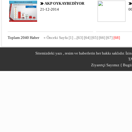
AKP OYKAYBEDİYOR
21-12-2014
0
Toplam 2040 Haber
« Önceki Sayfa
[1]
...
[63]
[64]
[65]
[66]
[67]
[68]
Sitemizdeki yazı , resim ve haberlerin her hakkı saklıdır. İ
T
Ziyaretçi Sayımız { Bugü