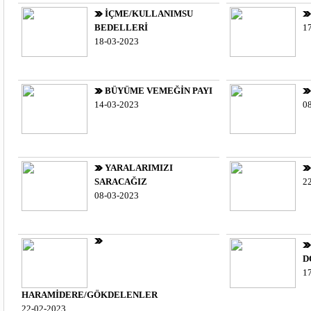
İÇME/KULLANIMSU
BEDELLERİ
1
18-03-2023
BÜYÜME VEMEĞİN PAYI
14-03-2023
0
YARALARIMIZI
SARACAĞIZ
2
08-03-2023
D
1
HARAMİDERE/GÖKDELENLER
22-02-2023