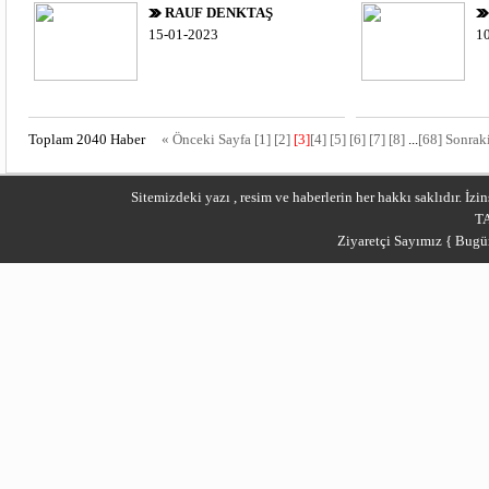
RAUF DENKTAŞ
15-01-2023
1
Toplam 2040 Haber
« Önceki Sayfa
[1]
[2]
[3]
[4]
[5]
[6]
[7]
[8]
...
[68]
Sonraki
Sitemizdeki yazı , resim ve haberlerin her hakkı saklıdır. İ
T
Ziyaretçi Sayımız { Bugü