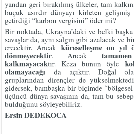
yandan geri bırakılmış ülkeler, tam kalkı
buçuk asırdır dünyayı kirleten gelişmiş
getirdiği “karbon vergisini” öder mi?
Bir noktada, Ukrayna’daki ve belki başka
savaşlar da, aynı salgın gibi azalacak ve bi
küreselleşme on yıl ö
erecektir. Ancak
dönmeyecektir
tamame
. Ancak
kalkmayacak
ko
tır. Keza bunun öyle
olamayacağı
da açıktır. Doğal olar
gruplarından dirençler de yükselmektedi
gidersek, bambaşka bir biçimde “bölgesel 
üçüncü dünya savaşının da, tam bu sebep
bulduğunu söyleyebiliriz.
Ersin DED
9 Şubat 