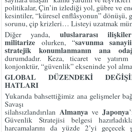
politikalar, Çin’in izlediği yol, gübre ve en
kesintiler, “küresel enflâsyonun” dönüşü, 
sorunu, çip krizleri… Listeyi uzatmak m
uluslararası ilişki
Diğer yanda,
militarize
savunma sanayii
olurken, “
stratejik konumlanmanın ana oda
durumdadır. Keza, ticaret ve yatırım 
konjonktür, “güvenlik” ekseninde yol alma
GLOBAL DÜZENDEKİ DEĞİŞ
HATLARI
Yukarıda bahsettiğimiz ana gelişmeler ba
Savaşı sonr
Almanya
Japonya
silahsızlandırılan
ve
Güvenlik Stratejisi belgesi hazırladı
harcamalarını da yüzde 2’yi geçecek ş