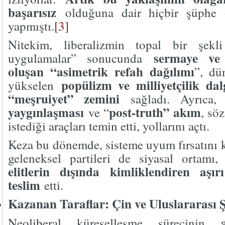
başarısız
olduğuna dair hiçbir şüphe o
yapmıştı.
[3]
Nitekim, liberalizmin topal bir şekli
sermaye ve
uygulamalar” sonucunda
oluşan “asimetrik refah dağılımı
”, dü
popülizm ve milliyetçilik da
yükselen
“meşruiyet” zemini
sağladı. Ayrıca
yaygınlaşması
post-truth” akım
ve “
, sö
istediği araçları temin etti, yollarını açtı.
Keza bu dönemde, sisteme uyum fırsatını 
geleneksel partileri de siyasal ortamı
elitlerin dışında kimliklendiren aşır
teslim
etti.
Kazanan Taraflar: Çin ve Uluslararası Ş
Neoliberal küreselleşme sürecinin