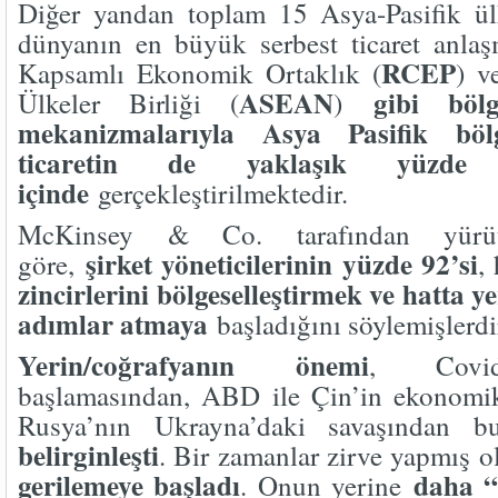
Diğer yandan toplam 15 Asya-Pasifik ülk
dünyanın en büyük serbest ticaret anlaş
RCEP
Kapsamlı Ekonomik Ortaklık (
) v
ASEAN
gibi bölg
Ülkeler Birliği (
)
mekanizmalarıyla Asya Pasifik böl
ticaretin de yaklaşık yüzde 
içinde
gerçekleştirilmektedir.
McKinsey & Co. tarafından yürütü
şirket yöneticilerinin yüzde 92’si
göre,
,
zincirlerini bölgeselleştirmek ve hatta y
adımlar atmaya
başladığını söylemişlerdi
Yerin/coğrafyanın önemi
, Covid
başlamasından, ABD ile Çin’in ekonomi
Rusya’nın Ukrayna’daki savaşından
belirginleşti
. Bir zamanlar zirve yapmış o
gerilemeye başladı
daha “b
. Onun yerine