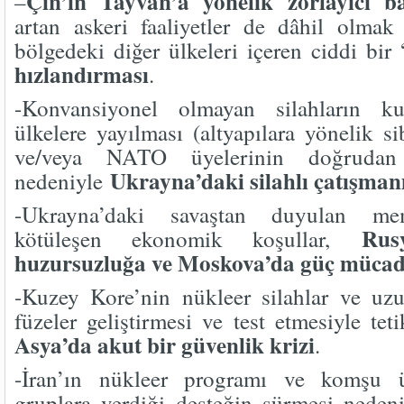
Çin’in Tayvan’a yönelik zorlayıcı ba
–
artan askeri faaliyetler de dâhil olma
bölgedeki diğer ülkeleri içeren ciddi bir 
hızlandırması
.
-Konvansiyonel olmayan silahların ku
ülkelere yayılması (altyapılara yönelik sib
ve/veya NATO üyelerinin doğrudan
Ukrayna’daki silahlı çatışma
nedeniyle
-Ukrayna’daki savaştan duyulan mem
Rus
kötüleşen ekonomik koşullar,
huzursuzluğa ve Moskova’da güç mücad
-Kuzey Kore’nin nükleer silahlar ve uzu
füzeler geliştirmesi ve test etmesiyle te
Asya’da akut bir güvenlik krizi
.
-İran’ın nükleer programı ve komşu ül
gruplara verdiği desteğin sürmesi nede