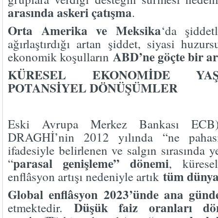
arasında askeri çatışma
.
Orta Amerika ve Meksika
‘da şiddet
ağırlaştırdığı artan şiddet, siyasi huzur
ABD’ne göçte bir ar
ekonomik koşulların
KÜRESEL EKONOMİDE YA
POTANSİYEL DÖNÜŞÜMLER
Eski Avrupa Merkez Bankası ECB
DRAGHİ’nin 2012 yılında “ne pahası
ifadesiyle belirlenen ve salgın sırasında 
parasal genişleme” dönemi
“
, kürese
tüm dünya
enflâsyon artışı nedeniyle artık
Global enflâsyon 2023’ünde ana günd
Düşük faiz oranları dö
etmektedir.