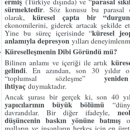
ermiş
parasal sıkı
(Türkiye dışında) ve “
sürmektedir
. Söz konusu bu parasal 
küresel çapta bir “durgun
olarak,
ekonomilerini, giderek artacak şekilde etk
küresel jeo
Yine bu süreç içerisinde “
anlamıyla depresyon
yılları deneyimlenm
Küreselleşmenin Dibi Göründü mü?
küres
Bilinen anlamı ve içeriği ile artık
gelindi
. En azından, son 30 yıldır o
yenid
“toplumsal sözleşme”
ihtiyaç
duymaktadır.
Ancak şurası bir gerçek ki, son 40 y
yapıcılarının büyük bölümü
“düny
neo
davrandılar. Bir diğer ifadeyle,
düşüncenin baskın yönüne batmış
ol
malların ve insanların herkes için en üre