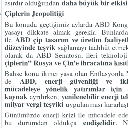
daha büyük bir etkisi
asırdır olduğundan
Çiplerin Jeopolitiği
Bu konuda geçtiğimiz aylarda ABD Kongr
yasayı dikkate almak gerekir. Bunlard
ABD çip tasarım ve üretim faaliyet
ile
düzeyinde teşvik
sağlamayı taahhüt etmek
olarak da ABD Senatosu, ileri teknoloji
çiplerin” Rusya ve Çin’e ihracatına kısı
Bahse konu ikinci yasa olan Enflasyonla 
ABD, enerji güvenliği ve ikli
de
mücadeleye yönelik yatırımlar için 
kaynak
yenilenebilir enerji te
ayrılırken,
milyar vergi teşviki
uygulanması kararlaştı
Günümüzde enerji krizi ile mücadele e
endişelidir
bu durumdan oldukça
. N