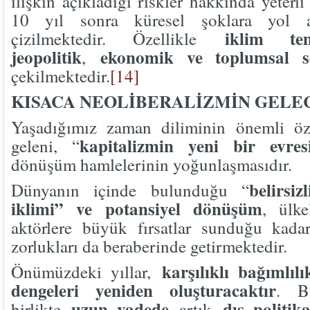
ilişkin açıkladığı riskler hakkında yeterl
10 yıl sonra küresel şoklara yol aç
iklim tem
çizilmektedir. Özellikle
jeopolitik
ekonomik ve toplumsal s
,
çekilmektedir.
[14]
KISACA NEOLİBERALİZMİN GELE
Yaşadığımız zaman diliminin önemli öze
kapitalizmin yeni bir evres
geleni, “
dönüşüm hamlelerinin yoğunlaşmasıdır.
belirsiz
Dünyanın içinde bulunduğu “
iklimi” ve potansiyel dönüşüm
, ülk
aktörlere büyük fırsatlar sunduğu kadar
zorlukları da beraberinde getirmektedir.
karşılıklı bağımlılı
Önümüzdeki yıllar,
dengeleri yeniden oluşturacaktır
. B
uzun vadede
dış politik
birlikte
artık