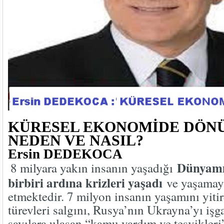
KÜRESEL EKONOMİDE DÖN
NEDEN VE NASIL?
Ersin DEDEKOCA
Dünyamız
8 milyara yakın insanın yaşadığı
birbiri ardına krizleri yaşadı
ve yaşamay
etmektedir. 7 milyon insanın yaşamını yiti
türevleri salgını, Rusya’nın Ukrayna’yı işg
sayılara ulaşan “kamu yardım ve teşvikleri