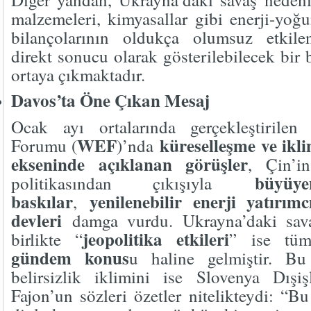
malzemeleri, kimyasallar gibi enerji-yoğu
bilançolarının oldukça olumsuz etkilen
direkt sonucu olarak gösterilebilecek bir
ortaya çıkmaktadır.
Davos’ta Öne Çıkan Mesaj
Ocak ayı ortalarında gerçekleştiril
WEF
küreselleşme ve ikli
Forumu (
)’nda
ekseninde açıklanan görüşler
, Çin’i
büyüy
politikasından çıkışıyla
baskılar
yenilenebilir enerji yatırımcı
,
devleri
damga vurdu. Ukrayna’daki savaş
jeopolitika etkileri
birlikte “
” ise t
gündem konus
u haline gelmiştir. B
belirsizlik iklimini ise Slovenya Dışi
Fajon’un sözleri özetler nitelikteydi: “Bu 