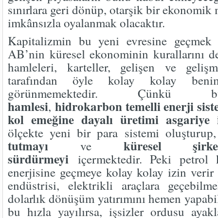
sınırlara geri dönüp, otarşik bir ekonomi
imkânsızla oyalanmak olacaktır.
Kapitalizmin bu yeni evresine geçme
AB’nin küresel ekonominin kurallarını d
hamleleri, karteller, gelişen ve geliş
tarafından öyle kolay kolay benim
görünmemektedir. Çün
hamlesi
hidrokarbon temelli enerji sist
,
kol emeğine dayalı üretimi asgariye 
ölçekte yeni bir para sistemi oluşturup
tutmayı
küresel şirke
ve
sürdürmeyi
içermektedir. Peki petrol ka
enerjisine geçmeye kolay kolay izin veri
endüstrisi, elektrikli araçlara geçebilm
dolarlık dönüşüm yatırımını hemen yapabil
bu hızla yayılırsa, işsizler ordusu aya