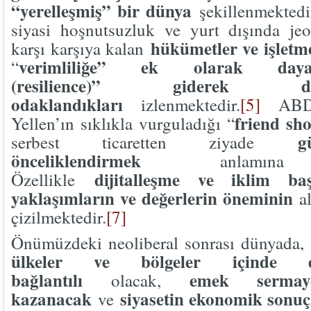
“yerelleşmiş” bir dünya
şekillenmektedir
siyasi hoşnutsuzluk ve yurt dışında jeop
hükümetler ve işletm
karşı karşıya kalan
verimliliğe” ek olarak dayanıkl
“
(resilience)” giderek 
odaklandıkları
izlenmektedir.
[5]
ABD 
friend sh
Yellen’ın sıklıkla vurguladığı “
g
serbest ticaretten ziyade
önceliklendirmek
anlamına ge
dijitalleşme ve iklim baş
Özellikle
yaklaşımların ve değerlerin öneminin
al
çizilmektedir.
[7]
Önümüzdeki neoliberal sonrası dünyada
ülkeler ve bölgeler içinde 
bağlantılı
emek serma
olacak,
kazanacak
siyasetin ekonomik sonuç
ve