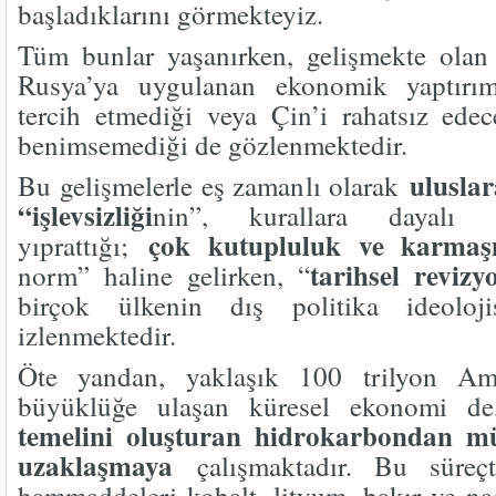
başladıklarını görmekteyiz.
Tüm bunlar yaşanırken, gelişmekte olan
Rusya’ya uygulanan ekonomik yaptırım
tercih etmediği veya Çin’i rahatsız edec
benimsemediği de gözlenmektedir.
uluslar
Bu gelişmelerle eş zamanlı olarak
“işlevsizliği
nin”, kurallara dayalı ti
çok kutupluluk ve karmaşı
yıprattığı;
tarihsel reviz
norm” haline gelirken, “
birçok ülkenin dış politika ideoloji
izlenmektedir.
Öte yandan, yaklaşık 100 trilyon Am
büyüklüğe ulaşan küresel ekonomi d
temelini oluşturan hidrokarbondan 
uzaklaşmaya
çalışmaktadır. Bu süreçt
hammaddeleri kobalt, lityum, bakır ve na