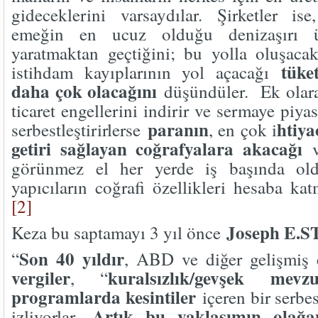
gideceklerini varsaydılar. Şirketler i
emeğin en ucuz olduğu denizaşırı ül
yaratmaktan geçtiğini; bu yolla oluşac
tüke
istihdam kayıplarının yol açacağı
daha çok olacağını
düşündüler. Ek olara
ticaret engellerini indirir ve sermaye piya
paranın
htiy
serbestleştirirlerse
, en çok i
getiri sağlayan coğrafyalara akacağı
v
görünmez el her yerde iş başında oldu
yapıcıların coğrafi özellikleri hesaba ka
[2]
Joseph E.
Keza bu saptamayı 3 yıl önce
Son 40 yıldır
“
, ABD ve diğer gelişmiş
vergiler
kuralsızlık/gevşek mevzu
, “
programlarda kesintiler
içeren bir serbe
Artık bu yaklaşımın olağa
izliyorlar.