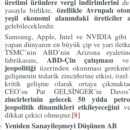
üretimi ürünlere vergi indirimlerini
de 
özellikle Avrupalı otom
yasayla birlikte,
yeşil ekonomi alanındaki üreticiler 
gelebileceklerdir.
Samsung, Apple, Intel ve NVIDIA gibi d
yapan dünyanın en büyük çip ve yarı iletke
TSMC’nin ABD’nin Arizona eyaletine
ABD-Çin çatışması
fabrikasını,
v
jeopolitiği
üzerinden okunması gerekmek
gelişmenin tedarik zincirlerine etkisi, özel 
kritik gelişme olarak ortaya çıkmakta
CEO’su Pat GELSİNGER’in Davos
zincirlerinin gelecek 50 yılda petr
jeopolitik dinamikleri etkileyeceğini
vu
dikkat çekici olmuştur.
[8]
Yeniden Sanayileşmeyi Düşünen AB