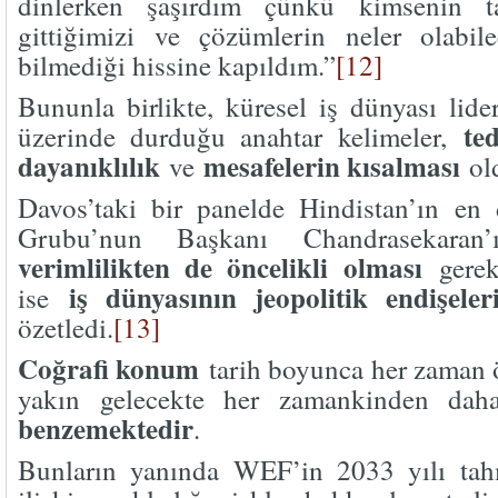
dinlerken şaşırdım çünkü kimsenin t
gittiğimizi ve çözümlerin neler olabil
bilmediği hissine kapıldım.”
[12]
Bununla birlikte, küresel iş dünyası lide
te
üzerinde durduğu anahtar kelimeler,
dayanıklılık
mesafelerin kısalması
ve
ol
Davos’taki bir panelde Hindistan’ın en d
Grubu’nun Başkanı Chandrasekara
verimlilikten de öncelikli olması
gerekt
iş dünyasının jeopolitik endişele
ise
özetledi.
[13]
Coğrafi konum
tarih boyunca her zaman 
yakın gelecekte her zamankinden da
benzemektedir
.
Bunların yanında WEF’in 2033 yılı tah