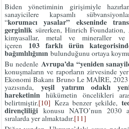
Biden yönetiminin girişimiyle hazırl
sanayicilere kapsamlı sübvansiyonla
korumacı yasalar” ekseninde transa
“
gerginlik
sürerken, Hinrich Foundation,
kimyasallar, metal ve mineraller ve
103 farklı ürün kategorisind
içeren
bağımlılığının
bulunduğunu ortaya koymu
Avrupa’da “yeniden sanayi
Bu nedenle
konuşmaların ve raporların zirvesinde yer
Ekonomi Bakanı Bruno Le MAİRE, 2023 ön
yeşil yatırım odaklı yen
yazısında,
hareketinin
hükümetin öncelikleri aras
te
belirtmiştir.
[10]
Keza benzer şekilde,
dirençliliği
konusu NATO’nun 2030 aja
sıralarda yer almaktadır.
[11]
Diğer yandan, Ukrayna’daki savaş nedeniy