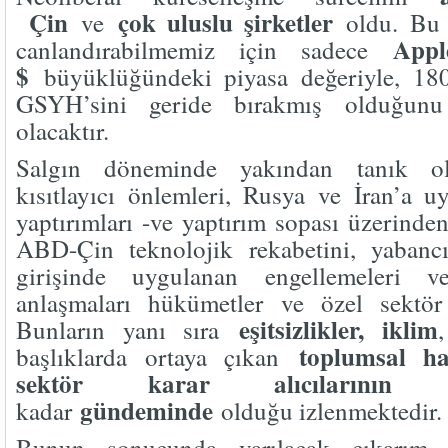
Çin
çok uluslu şirketler
ve
oldu. Bu 
Appl
canlandırabilmemiz için sadece
$
büyüklüğündeki piyasa değeriyle, 180
GSYH’sini geride bırakmış olduğunu 
olacaktır.
Salgın döneminde yakından tanık ol
kısıtlayıcı önlemleri, Rusya ve İran’a 
yaptırımları -ve yaptırım sopası üzerinden 
ABD-Çin teknolojik rekabetini, yabancı
girişinde uygulanan engellemeleri v
anlaşmaları hükümetler ve özel sektör b
eşitsizlikler, iklim
Bunların yanı sıra
toplumsal ha
başlıklarda ortaya çıkan
sektör karar alıcılarının
hi
gündeminde
kadar
olduğu izlenmektedir.
Bunun sonucunda varılacak çıkarım,