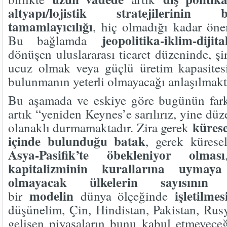
altyapı/lojistik stratejilerinin 
tamamlayıcılığı
, hiç olmadığı kadar önem
jeopolitika-iklim-diji
Bu bağlamda
dönüşen uluslararası ticaret düzeninde, şir
ucuz olmak veya güçlü üretim kapasitesi
bulunmanın yeterli olmayacağı anlaşılmakt
Bu aşamada ve eskiye göre bugünün farkl
artık “yeniden Keynes’e sarılırız, yine dü
kürese
olanaklı durmamaktadır. Zira gerek
içinde bulunduğu batak
, gerek kürese
Asya-Pasifik’te öbekleniyor olması
kapitalizminin kurallarına uymaya
olmayacak ülkelerin sayısının 
modelin
işletilme
bir
dünya ölçeğinde
düşünelim, Çin, Hindistan, Pakistan, Ru
gelişen piyasaların bunu kabul etmeyeceği