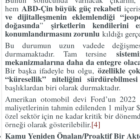
ABD-Çin büyük güç rekabeti
hem
içeri
ve dijitalleşmenin eklemlendiği “jeop
doğasında
şirketlerin kendilerini
”
konumlandırmasını zorunlu
kıldığı gerç
Bu durumun uzun vadede değişme
sistem
durmamaktadır. Tam tersine
mekanizmalarına daha da entegre olac
özellikle çok
Bir başka ifadeyle bu olgu,
“küresellik” niteliğini sürdürebilmesi
başlıklardan biri olarak durmaktadır.
Amerikan otomobil devi Ford’un 2022 
maliyetlerinin tahmin edilenden 1 milyar $
özel sektör için ne kadar kritik bir döne
örneği olarak gösterilebilir.
[4]
Kamu Yeniden Önalan/Proaktif Bir Akt