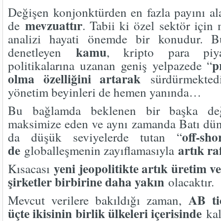
Değişen konjonktürden en fazla payını ala
mevzuattır
de
. Tabii ki özel sektör için
analizi hayati önemde bir konudur. B
kamu
denetleyen
, kripto para piya
p
politikalarına uzanan geniş yelpazede “
olma özelliğini artarak
sürdürmektedir
yönetim beyinleri de hemen yanında…
Bu bağlamda beklenen bir başka deği
maksimize eden ve aynı zamanda Batı dün
off-sh
da düşük seviyelerde tutan “
de
artık ra
globalleşmenin zayıflamasıyla
yeni jeopolitikte artık üretim v
Kısacası
şirketler birbirine daha yakın
olacaktır.
AB ti
Mevcut verilere bakıldığı zaman,
üçte ikisinin birlik ülkeleri içerisinde
kal