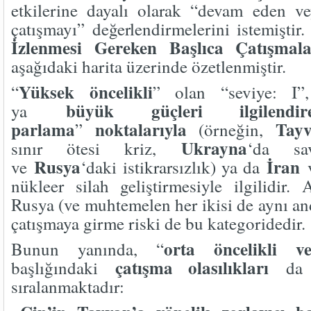
etkilerine dayalı olarak “devam eden ve
çatışmayı” değerlendirmelerini istemiştir.
İzlenmesi Gereken Başlıca Çatışmal
aşağıdaki harita üzerinde özetlenmiştir.
Yüksek öncelikli
“
” olan “seviye: I”
büyük güçleri ilgilen
ya
parlama
noktalarıyla
Tay
”
(örneğin,
Ukrayna
sınır ötesi kriz,
‘da sav
Rusya
İran
ve
‘daki istikrarsızlık) ya da
nükleer silah geliştirmesiyle ilgilidir
Rusya (ve muhtemelen her ikisi de aynı anda
çatışmaya girme riski de bu kategoridedir.
orta öncelikli v
Bunun yanında, “
çatışma olasılıkları
başlığındaki
da a
sıralanmaktadır: