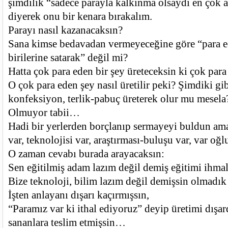
şimdilik “sadece parayla kalkınma olsaydı en çok a
diyerek onu bir kenara bırakalım.
Parayı nasıl kazanacaksın?
Sana kimse bedavadan vermeyeceğine göre “para ed
birilerine satarak” değil mi?
Hatta çok para eden bir şey üreteceksin ki çok para
O çok para eden şey nasıl üretilir peki? Şimdiki gi
konfeksiyon, terlik-pabuç üreterek olur mu mesela
Olmuyor tabii…
Hadi bir yerlerden borçlanıp sermayeyi buldun am
var, teknolojisi var, araştırması-buluşu var, var oğ
O zaman cevabı burada arayacaksın:
Sen eğitilmiş adam lazım değil demiş eğitimi ihmal
Bize teknoloji, bilim lazım değil demişsin olmadık 
İşten anlayanı dışarı kaçırmışsın,
“Paramız var ki ithal ediyoruz” deyip üretimi dışa
sananlara teslim etmişsin…