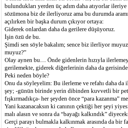
bulundukları yerden üç adım daha atıyorlar ileriye
sözümona biz de ilerliyoruz ama bu durumda aram
açılırken bir başka durum çıkıyor ortaya:
Giderek onlardan daha da gerilere düşüyoruz.
İşin özü de bu.
Şimdi sen söyle bakalım; sence biz ilerliyor muyuz
muyuz?”
Olay aynen bu… Önde gidenlerin hızıyla ilerlemey
gerilemekte, giderek diğerlerinin daha da gerisinde
Peki neden böyle?
Onu da söyleyelim: Bu ilerleme ve refahı daha da i
şey; -günün birinde yerin dibinden kuvvetli bir pet
fışkırmadıkça- her şeyden önce “para kazanma” mes
Yani kazanacaksın ki canının çektiği her şeyi yiyesi
malı alasın ve sonra da “bayağı kalkındık” diyecek
Gerçi parayı bulmakla kalkınmak arasında da bir f