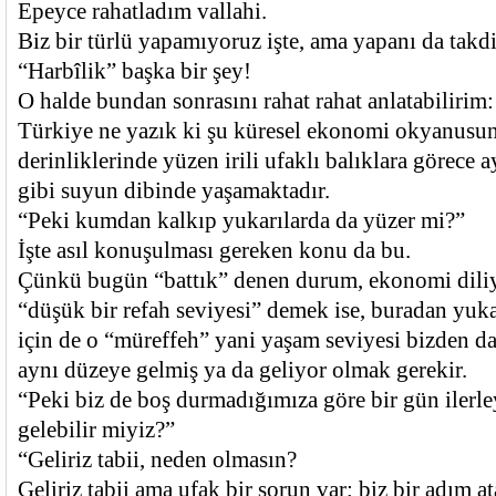
Epeyce rahatladım vallahi.
Biz bir türlü yapamıyoruz işte, ama yapanı da takd
“Harbîlik” başka bir şey!
O halde bundan sonrasını rahat rahat anlatabilirim:
Türkiye ne yazık ki şu küresel ekonomi okyanusun
derinliklerinde yüzen irili ufaklı balıklara görece 
gibi suyun dibinde yaşamaktadır.
“Peki kumdan kalkıp yukarılarda da yüzer mi?”
İşte asıl konuşulması gereken konu da bu.
Çünkü bugün “battık” denen durum, ekonomi diliy
“düşük bir refah seviyesi” demek ise, buradan yuka
için de o “müreffeh” yani yaşam seviyesi bizden d
aynı düzeye gelmiş ya da geliyor olmak gerekir.
“Peki biz de boş durmadığımıza göre bir gün ilerley
gelebilir miyiz?”
“Geliriz tabii, neden olmasın?
Geliriz tabii ama ufak bir sorun var; biz bir adım a