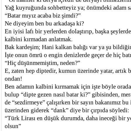
Yağ kuyruğunda sohbetteyiz ya; önümdeki adam sa
“Batar mıyız acaba biz şimdi?”
Ne diyeyim ben bu arkadaşa ki?
En iyisi lafı bir yerlerden dolaştırıp, başka şeyler
kalbini kırmadan anlatmak.
Bak kardeşim; Hani kalkan balığı var ya şu bildiğ
İşte onun ömrü o engin denizlerde geçer de hiç ba
“Hiç düşünmemiştim, neden?”
E, zaten hep diptedir, kumun üzerinde yatar, artık 
ondan!
Ben adamın kalbini kırmamak için işte böyle orad
bulup “dipte gezen nasıl batar ki?” gibisinden, me
de “sezdirmeye” çalışırken bir sayın bakanımız bu i
üzerinden giderek “dank” diye bir çırpıda söyledi:
“Türk Lirası en düşük durumda, daha ineceği bir y
olsun”