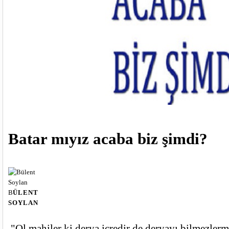
Batar mıyız acaba biz şimdi?
B
ÜLENT
SOYLAN
"Ol mahiler ki derya içredir de deryayı bilmezler