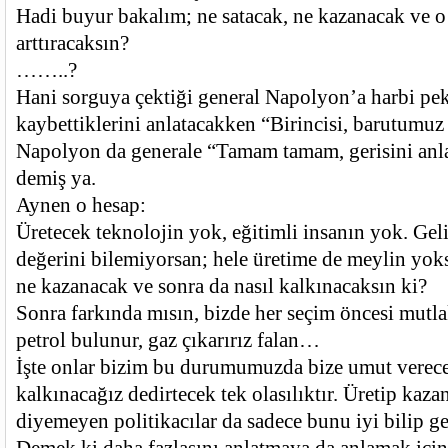
Hadi buyur bakalım; ne satacak, ne kazanacak ve o 
arttıracaksın?
……..?
Hani sorguya çektiği general Napolyon’a harbi pe
kaybettiklerini anlatacakken “Birincisi, barutumuz
Napolyon da generale “Tamam tamam, gerisini anl
demiş ya.
Aynen o hesap:
Üretecek teknolojin yok, eğitimli insanın yok. Gel
değerini bilemiyorsan; hele üretime de meylin yoks
ne kazanacak ve sonra da nasıl kalkınacaksın ki?
Sonra farkında mısın, bizde her seçim öncesi mutla
petrol bulunur, gaz çıkarırız falan…
İşte onlar bizim bu durumumuzda bize umut verece
kalkınacağız dedirtecek tek olasılıktır. Üretip kaz
diyemeyen politikacılar da sadece bunu iyi bilip ger
Demek ki daha fazlasını anlatmaya da anlamak içi