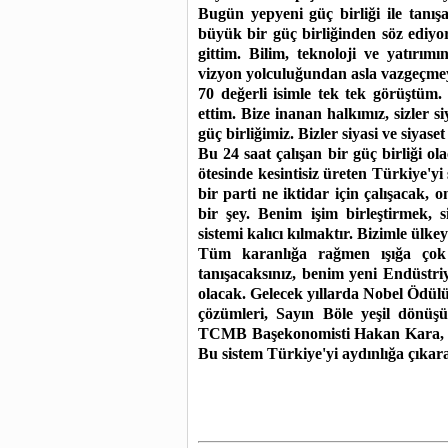
Bugün yepyeni güç birliği ile tanı
büyük bir güç birliğinden söz ediy
gittim. Bilim, teknoloji ve yatırım
vizyon yolculuğundan asla vazgeçmey
70 değerli isimle tek tek görüştüm. 
ettim. Bize inanan halkımız, sizler 
güç birliğimiz. Bizler siyasi ve siyase
Bu 24 saat çalışan bir güç birliği o
ötesinde kesintisiz üreten Türkiye'yi
bir parti ne iktidar için çalışacak, 
bir şey. Benim işim birleştirmek, s
sistemi kalıcı kılmaktır. Bizimle ülke
Tüm karanlığa rağmen ışığa çok 
tanışacaksınız, benim yeni Endüst
olacak. Gelecek yıllarda Nobel Ödü
çözümleri, Sayın Böle yeşil dönüş
TCMB Başekonomisti Hakan Kara, Say
Bu sistem Türkiye'yi aydınlığa çıka