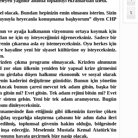
eleyen yağmur altında toplantıyı ekranlardan izledi.
l olacak. Bundan hepinizin emin olmasını isterim. Sizin
5
layısıyla heyecanla konuşmama başlıyorum” diyen CHP
anın ve ayağa kalkmanın vizyonunu ortaya koymak için
an ne için oy isteyeceğimizi öğreneceksiniz. Sadece bir
nin çıkarına asla oy istemeyeceksiniz. Oyu herkes için
 hayaline yeni bir siyaset kültürüne oy isteyeceksiniz.
um.
rizden çıkma programı olmayacak. Krizden alnımızın
ıl zor olan ülkenin yeniden bir yapısal krize girmesini
aynı girdaba düşen halkımız ekonomik ve sosyal olarak
enin kaderini değiştirme günüdür. Bunun için yönetim
. Ancak bunun çaresi mevcut tek adam gitsin, başka bir
 gitsin mi? Evet gitsin. Tek adam rejimi bitsin mi? Evet
ir sistem gelsin. Yeni bir tek adam aramıyoruz. Bugün
ını dinleyeceksiniz.
annamesinde ilan ettiğimiz gibi ülkemizin üzerine çöken
ağdaş uygarlığa ulaştırma çabasını bir adım daha ileri
 edilmiş, toplumsal güvenin hakim olduğu, bölgesinde
 inşa edeceğiz. Meselemiz Mustafa Kemal Atatürk'ün
yonunu hayata geçirmek bize nasip olacak.