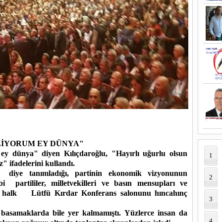
LİYORUM EY DÜNYA"
ey dünya" diyen Kılıçdaroğlu, "Hayırlı uğurlu olsun
1
" ifadelerini kullandı.
 diye tanımladığı, partinin ekonomik vizyonunun
2
bi partililer, milletvekilleri ve basın mensupları ve
an halk Lütfü Kırdar Konferans salonunu hıncahınç
3
basamaklarda bile yer kalmamıştı. Yüzlerce insan da
4