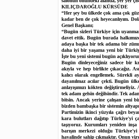
salonun önündeki alanda, yer yer çis
KILIÇDAROĞLU KÜRSÜDE
“Her şey bu ülkede çok ama çok güze
kadar ben de çok heyecanlıyım. Do
Genel Başkanı;
“Bugün sizleri Türkiye için uyanm
davet ettik. Bugün burada halkımızd
adaya başka bir tek adama bir zümre
daha iyi bir yaşama yeni bir Türkiye
İşte bu yeni sistemi bugün açıklıyor
Bugün dinleyeceğiniz sadece bir k
akıyla ve hep birlikte çıkacağız. As
kalıcı olarak engellemek. Sürekli 
dayanılmaz acılar çekti. Bugün ülk
anlayışımızı kökten değiştirmeliyiz
tek adam gelsin değilsindir. Tek adam
bitsin. Ancak yerine çalışan yeni b
bizden bambaşka bir sistemin altyapıs
Partimizin ikinci yüzyıla çağrı bey
kara bulutları dağıtıp Türkiye'yi ç
taşıyoruz. Kurumları yeniden inşa
barışın merkezi olduğu Türkiye'yi
hayalinde sahip çıkmaktır. Onun viz