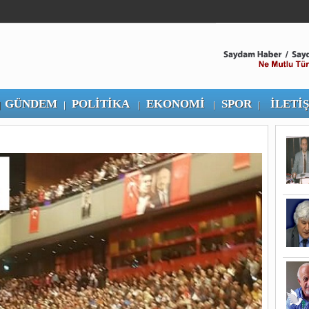
GÜNDEM
POLİTİKA
EKONOMİ
SPOR
İLETİ
|
|
|
|
|