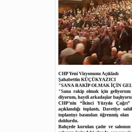
CHP Yeni Vizyonunu Açıkladı
Şahabettin KÜÇÜKYAZICI
"SANA RAKİP OLMAK İÇİN GE
"Sana rakip olmak için geliyorum 
diyorum, haydi arkadaşlar başlıyoruz
CHP’nin “İkinci Yüzyıla Çağrı”
açıklandığı toplantı, Davetiye sahi
toplantıyı basından öğrenmiş ol
doldurdu.
Bahçede kurulan çadır ve salonun 