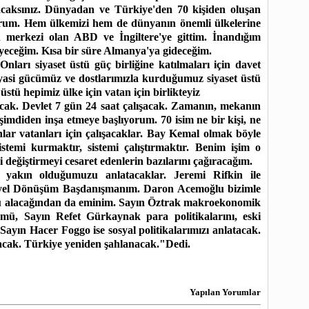
şacaksınız. Dünyadan ve Türkiye'den 70 kişiden oluşan
orum. Hem ülkemizi hem de dünyanın önemli ülkelerine
ın merkezi olan ABD ve İngiltere'ye gittim. İnandığım
eceğim. Kısa bir süre Almanya'ya gideceğim.
Onları siyaset üstü güç birliğine katılmaları için davet
siyasi gücümüz ve dostlarımızla kurduğumuz siyaset üstü
t üstü hepimiz ülke için vatan için birlikteyiz
lacak. Devlet 7 gün 24 saat çalışacak. Zamanın, mekanın
 şimdiden inşa etmeye başlıyorum. 70 isim ne bir kişi, ne
onlar vatanları için çalışacaklar. Bay Kemal olmak böyle
istemi kurmaktır, sistemi çalıştırmaktır. Benim işim o
yi değiştirmeyi cesaret edenlerin bazılarını çağıracağım.
yakın olduğumuzu anlatacaklar. Jeremi Rifkin ile
riyel Dönüşüm Başdanışmanım. Daron Ac
emoğlu bizimle
lü alacağından da eminim. Sayın Öztrak makroekonomik
ümü, Sayın Refet Gürkaynak para politikalarını, eski
ın Hacer Foggo ise sosyal politikalarımızı anlatacak.
racak. Türkiye yeniden şahlanacak."Dedi.
Yapılan Yorumlar