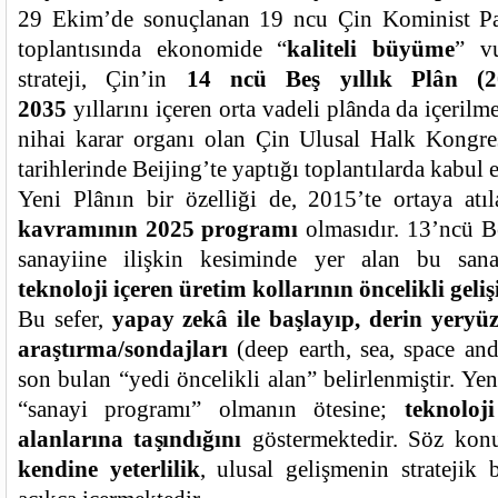
29 Ekim’de sonuçlanan 19 ncu Çin Kominist Pa
toplantısında ekonomide “
kaliteli büyüme
” v
strateji, Çin’in
14 ncü Beş yıllık Plân (2
2035
yıllarını içeren orta vadeli plânda da içerilm
nihai karar organı olan Çin Ulusal Halk Kongre
tarihlerinde Beijing’te yaptığı toplantılarda kabul e
Yeni Plânın bir özelliği de, 2015’te ortaya at
kavramının 2025 programı
olmasıdır. 13’ncü Be
sanayiine ilişkin kesiminde yer alan bu sa
teknoloji içeren üretim kollarının öncelikli geli
Bu sefer,
yapay zekâ ile başlayıp, derin yeryüz
araştırma/sondajları
(deep earth, sea, space and
son bulan “yedi öncelikli alan” belirlenmiştir. Yen
“sanayi programı” olmanın ötesine;
teknoloj
alanlarına taşındığını
göstermektedir. Söz konu
kendine yeterlilik
, ulusal gelişmenin stratejik b