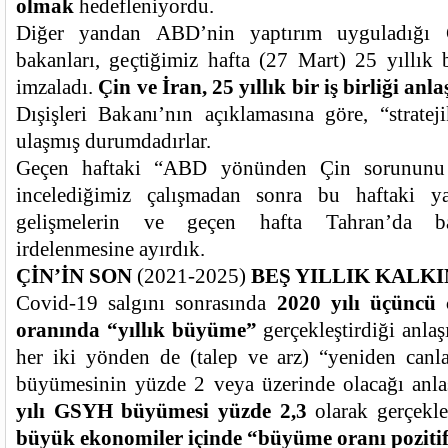
olmak
hedefleniyordu.
Diğer yandan ABD’nin yaptırım uyguladığı Ç
bakanları, geçtiğimiz hafta (27 Mart) 25 yıllık b
imzaladı.
Çin ve İran, 25 yıllık bir iş birliği anl
Dışişleri Bakanı’nın açıklamasına göre, “stratej
ulaşmış durumdadırlar.
Geçen haftaki “ABD yönünden Çin sorununu 
incelediğimiz çalışmadan sonra bu haftaki ya
gelişmelerin ve geçen hafta Tahran’da ba
irdelenmesine ayırdık.
ÇİN’İN SON
(2021-2025)
BEŞ YILLIK KALK
Covid-19 salgını sonrasında
2020 yılı üçüncü 
oranında “yıllık büyüme”
gerçekleştirdiği anla
her iki yönden de (talep ve arz) “yeniden canl
büyümesinin yüzde 2 veya üzerinde olacağı anla
yılı GSYH büyümesi yüzde 2,3
olarak gerçekle
büyük ekonomiler içinde “büyüme oranı poziti