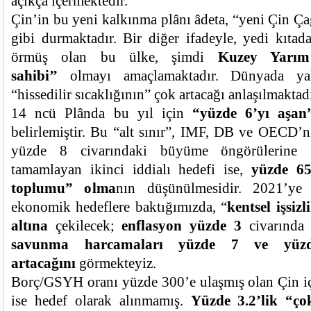
açıkça içermektedir.
Çin’in bu yeni kalkınma plânı âdeta, “yeni Çin Çağ
gibi durmaktadır. Bir diğer ifadeyle, yedi kıta
örmüş olan bu ülke, şimdi
Kuzey Yarı
sahibi’’
olmayı amaçlamaktadır. Dünyada ya
“hissedilir sıcaklığının” çok artacağı anlaşılmaktadı
14 ncü Plânda bu yıl için
“yüzde 6’yı aşa
belirlemiştir. Bu “alt sınır”, IMF, DB ve OECD’
yüzde 8 civarındaki büyüme öngörülerine g
tamamlayan ikinci iddialı hedefi ise,
yüzde 65
toplumu” olma
nın düşünülmesidir. 2021’ye 
ekonomik hedeflere baktığımızda, “
kentsel işsizl
altına
çekilecek;
enflasyon yüzde 3
civarında
savunma harcamaları yüzde 7 ve yüzd
artacağını
görmekteyiz.
Borç/GSYH oranı yüzde 300’e ulaşmış olan Çin iç
ise hedef olarak alınmamış.
Yüzde 3.2’lik “ço