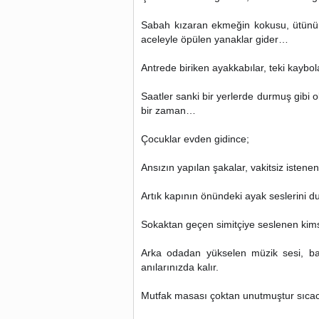
Sabah kızaran ekmeğin kokusu, ütünün 
aceleyle öpülen yanaklar gider…
Antrede biriken ayakkabılar, teki kaybola
Saatler sanki bir yerlerde durmuş gibi 
bir zaman…
Çocuklar evden gidince;
Ansızın yapılan şakalar, vakitsiz istene
Artık kapının önündeki ayak seslerini d
Sokaktan geçen simitçiye seslenen kims
Arka odadan yükselen müzik sesi, ba
anılarınızda kalır.
Mutfak masası çoktan unutmuştur sıcacı