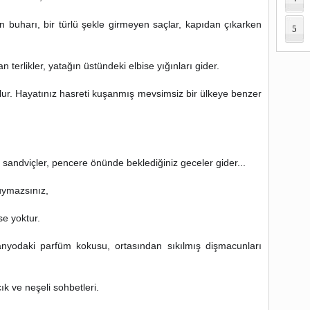
buharı, bir türlü şekle girmeyen saçlar, kapıdan çıkarken
5
n terlikler, yatağın üstündeki elbise yığınları gider.
olur. Hayatınız hasreti kuşanmış mevsimsiz bir ülkeye benzer
n sandviçler, pencere önünde beklediğiniz geceler gider...
uymazsınız,
e yoktur.
nyodaki parfüm kokusu, ortasından sıkılmış dişmacunları
k ve neşeli sohbetleri.