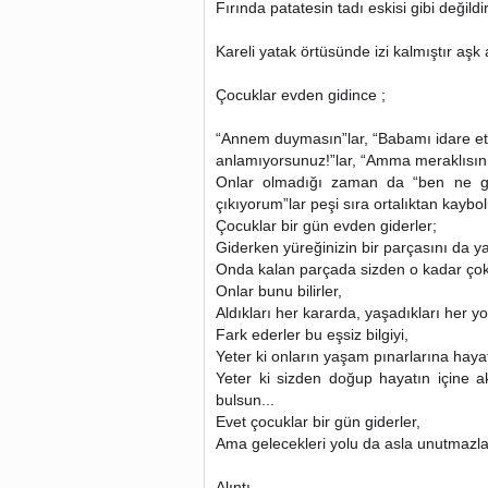
Fırında patatesin tadı eskisi gibi değildir
Kareli yatak örtüsünde izi kalmıştır aş
Çocuklar evden gidince ;
“Annem duymasın”lar, “Babamı idare et”
anlamıyorsunuz!”lar, “Amma meraklısınız”
Onlar olmadığı zaman da “ben ne giy
çıkıyorum”lar peşi sıra ortalıktan kaybolu
Çocuklar bir gün evden giderler;
Giderken yüreğinizin bir parçasını da y
Onda kalan parçada sizden o kadar çok 
Onlar bunu bilirler,
Aldıkları her kararda, yaşadıkları her y
Fark ederler bu eşsiz bilgiyi,
Yeter ki onların yaşam pınarlarına haya
Yeter ki sizden doğup hayatın içine 
bulsun...
Evet çocuklar bir gün giderler,
Ama gelecekleri yolu da asla unutmazla
Alıntı