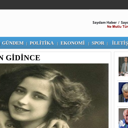
GÜNDEM
POLİTİKA
EKONOMİ
SPOR
İLETİ
|
|
|
|
|
 GİDİNCE