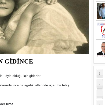
 GİDİNCE
1
çin , öyle olduğu için giderler…
2
rında ince bir ağırlık, ellerinde uçarı bir telaş.
3
der biraz,
4