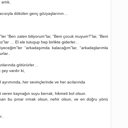
 artık,
k acısıyla dökülen genç gözyaşlarının…
ler “Ben zaten biliyorum”lar, “Beni çocuk muyum?”lar, “Beni
lar … El ele tutuşup hep birlikte giderler...
eceğim”ler “arkadaşımda kalacağım”lar, “arkadaşlarımla
rlar..
anlarında götürürler…
şey vardır ki,
ol ayrımında, her sevinçlerinde ve her acılarında
t veren kaynağın suyu berrak, hikmeti bol olsun.
akan bu pınar ırmak olsun, nehir olsun, ve en doğru yönü
r..