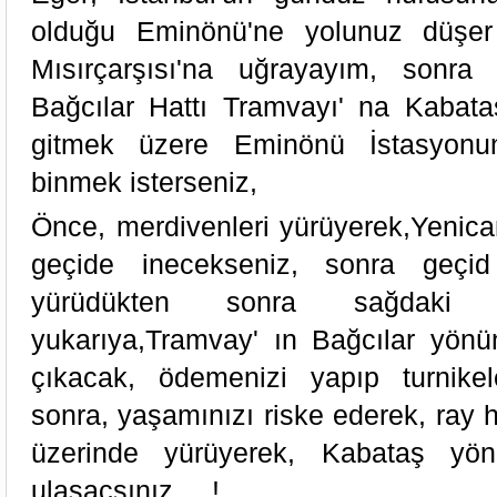
olduğu Eminönü'ne yolunuz düşer
Mısırçarşısı'na uğrayayım, sonr
Bağcılar Hattı Tramvayı' na Kabat
gitmek üzere Eminönü İstasyon
binmek isterseniz,
Önce, merdivenleri yürüyerek,Yenica
geçide inecekseniz, sonra geç
yürüdükten sonra sağdaki me
yukarıya,Tramvay' ın Bağcılar yönü
çıkacak, ödemenizi yapıp turnikel
sonra, yaşamınızı riske ederek, ray ha
üzerinde yürüyerek, Kabataş yön
ulaşacsınız.....!