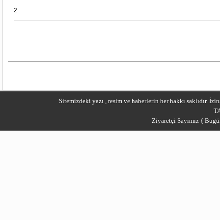
2
2
Daha fazla ifade gö
Sitemizdeki yazı , resim ve haberlerin her hakkı saklıdır. İ
T
Ziyaretçi Sayımız { Bugü