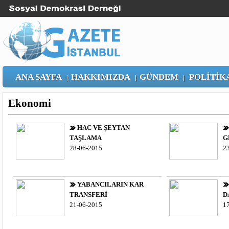
ANA SAYFA
HAKKIMIZDA
GÜNDEM
POLİTİK
|
|
|
Ekonomi
HAC VE ŞEYTAN
TAŞLAMA
G
28-06-2015
2
YABANCILARIN KAR
TRANSFERİ
D
21-06-2015
1