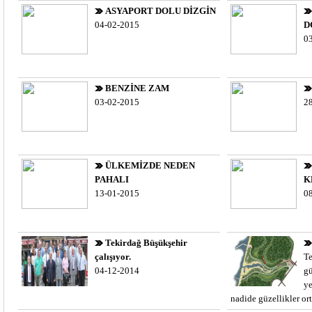
ASYAPORT DOLU DİZGİN
04-02-2015
D
0
BENZİNE ZAM
03-02-2015
2
ÜLKEMİZDE NEDEN
PAHALI
K
13-01-2015
0
Tekirdağ Büşükşehir
çalışıyor.
Te
04-12-2014
gü
ye
nadide güzellikler ort