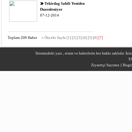
Tekirdag Sahili Yeniden
Duzenleniyor
07-12-2014
Toplam 209 Haber
« Önceki Sayfa
[1]
[2]
[3]
[4]
[5]
[6]
[7]
Sitemizdeki yazı , resim ve haberlerin her hakkı saklıdır. İ
T
Ziyaretçi Sayımız { Bugü