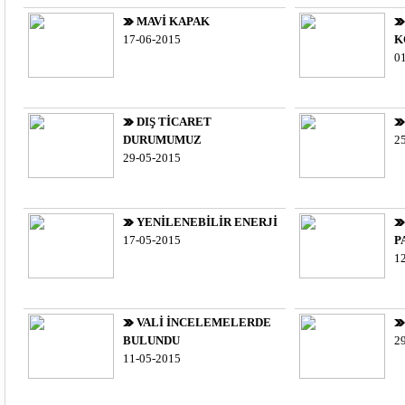
MAVİ KAPAK
17-06-2015
K
0
DIŞ TİCARET
DURUMUMUZ
2
29-05-2015
YENİLENEBİLİR ENERJİ
17-05-2015
P
1
VALİ İNCELEMELERDE
BULUNDU
2
11-05-2015