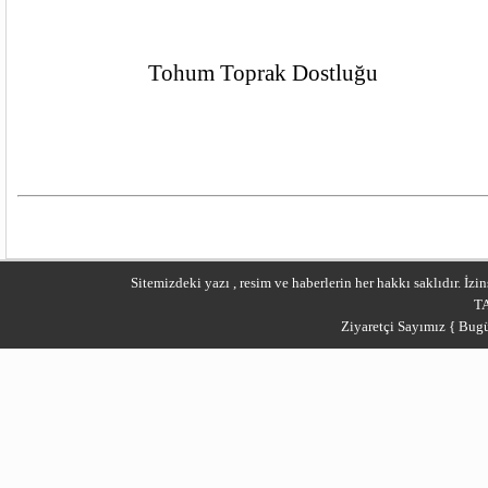
			Tohum Toprak Dostluğu
Sitemizdeki yazı , resim ve haberlerin her hakkı saklıdır. İ
T
Ziyaretçi Sayımız { Bugü