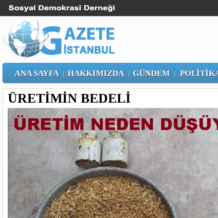
ANA SAYFA
HAKKIMIZDA
GÜNDEM
POLİTİK
|
|
|
ÜRETİMİN BEDELİ