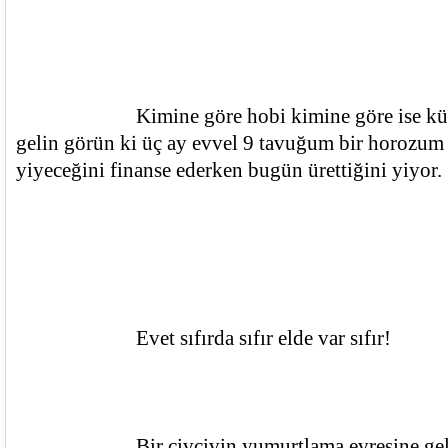
			Kimine göre hobi kimine göre ise küçük üreticiyim. Ama 
gelin görün ki üç ay evvel 9 tavuğum bir horozum 
yiyeceğini finanse ederken bugün ürettiğini yiyor.
			Evet sıfırda sıfır elde var sıfır!
			Bir civcivin yumurtlama evresine gelebilmesi için sekiz ay 