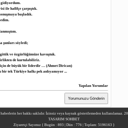
u gidiyordum.
si ile hafifçe çarpıştık.
konuşmaya başladık.
ledim.
lanmıştım.
 şunları söyledi;
 gittik ve özgürlüğümüze kavuştuk.
likten de kurtulabiliriz.
için de büyük bir liderdir … (Ahmet Dirican)
r tek Türkiye halkı pek anlıyamıyor ...
Yapılan Yorumlar
e haberlerin her hakkı saklıdır. İzinsiz veya kaynak gösterilemeden kullanılamaz. 2
TASARIM
SOHBET
Ziyaretçi Sayımız { Bugün : 893 | Dün : 776 | Toplam: 5196163 }