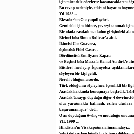
için mücadele ederlerse kazanacaklarını öğre
Bu cevap nedeniyle, etkisini hayatım boyu
Yıl 1988 ...
Ekvador’un Guayaquil şehri.
Gemideki işim bitince, çevreyi tanımak için
Bir okula rastladım. okulun girişindeki ala
Birinci büst Simon Bolivar’a aitti.
İkincisi Che Guavera,
üçüncüsü Fidel Castro,
Dördüncüsü Emiliyano Zapata
ve Beşinci büst Mustafa Kemal Atatürk’e aitt
Büstleri inceleyip İspanyolca açıklamalar
söyleyen bir kişi geldi.
Nereli olduğumu sordu.
Türk olduğumu söyleyince, içtenlikli bir ilgi
Atatürk hakkında konuşmaya başladık. Türk 
Atatürk’ü, saygı duyduğu diğer 4 devrimcide
ulus yaratmakla kalmadı, ezilen uluslara 
başaramamıştır” dedi.
O an duyduğum övünç ve mutluluğu unutma
YIL 1999 ...
Hindistan’ın Visakapatman limanındayız.
Şehri dolaşırken büyük bir kitapçı dükkanın