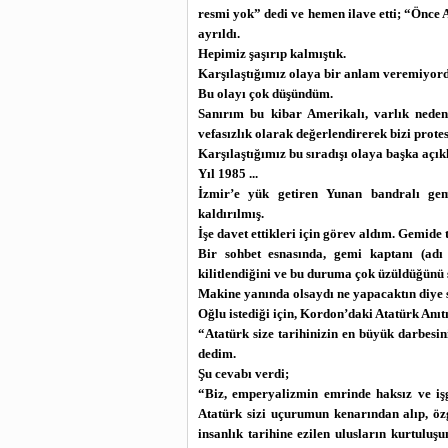
resmi yok” dedi ve hemen ilave etti; “Önce
ayrıldı.
Hepimiz şaşırıp kalmıştık.
Karşılaştığımız olaya bir anlam veremiyor
Bu olayı çok düşündüm.
Sanırım bu kibar Amerikalı, varlık neden
vefasızlık olarak değerlendirerek bizi protes
Karşılaştığımız bu sıradışı olaya başka a
Yıl 1985 ...
İzmir’e yük getiren Yunan bandralı ge
kaldırılmış.
İşe davet ettikleri için görev aldım. Gemide
Bir sohbet esnasında, gemi kaptanı (ad
kilitlendiğini ve bu duruma çok üzüldüğünü 
Makine yanında olsaydı ne yapacaktın diye
Oğlu istediği için, Kordon’daki Atatürk Anıt
“Atatürk size tarihinizin en büyük darbes
dedim.
Şu cevabı verdi;
“Biz, emperyalizmin emrinde haksız ve iş
Atatürk sizi uçurumun kenarından alıp, öz
insanlık tarihine ezilen ulusların kurtulu