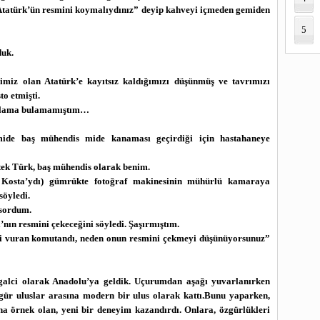
 Atatürk’ün resmini koymalıydınız” deyip kahveyi içmeden gemiden
5
duk.
imiz olan Atatürk’e kayıtsız kaldığımızı düşünmüş ve tavrımızı
to etmişti.
çıklama bulamamıştım…
mide baş mühendis mide kanaması geçirdiği için hastahaneye
 tek Türk, baş mühendis olarak benim.
ı Kosta’ydı) gümrükte fotoğraf makinesinin mühürlü kamaraya
söyledi.
 sordum.
ı’nın resmini çekeceğini söyledi. Şaşırmıştım.
ini vuran komutandı, neden onun resmini çekmeyi düşünüyorsunuz”
galci olarak Anadolu’ya geldik. Uçurumdan aşağı yuvarlanırken
gür uluslar arasına modern bir ulus olarak kattı.Bunu yaparken,
şuna örnek olan, yeni bir deneyim kazandırdı. Onlara, özgürlükleri