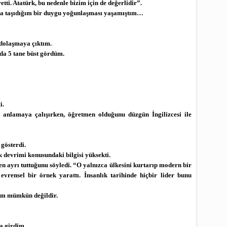
tti. Atatürk, bu nedenle bizim için de değerlidir”.
nca taşıdığım bir duygu yoğunlaşması yaşamıştım…
 dolaşmaya çıktım.
nda 5 tane büst gördüm.
i.
ı anlamaya çalışırken, öğretmen olduğunu düzgün İngilizcesi ile
 gösterdi.
devrimi konusundaki bilgisi yüksekti.
n ayrı tuttuğunu söyledi. “O yalnızca ülkesini kurtarıp modern bir
evrensel bir örnek yarattı. İnsanlık tarihinde hiçbir lider bunu
m mümkün değildir.
a girdim.