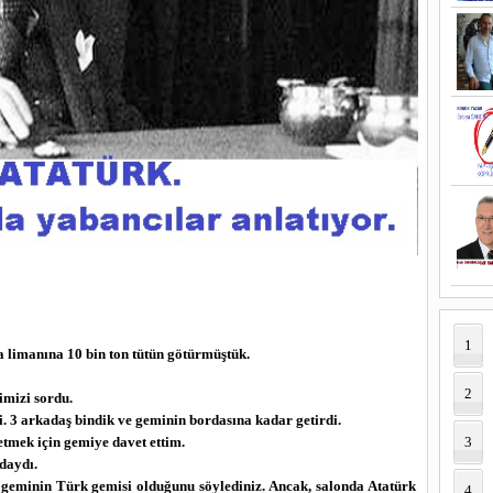
1
a limanına 10 bin ton tütün götürmüştük.
2
imizi sordu.
i. 3 arkadaş bindik ve geminin bordasına kadar getirdi.
tmek için gemiye davet ettim.
3
daydı.
 geminin Türk gemisi olduğunu söylediniz. Ancak, salonda Atatürk
4