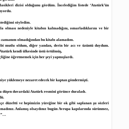
klasikleri dizisi olduğunu gördüm. İncelediğim listede ‘Atatürk’ün
nuyordu.
istediğimi söyledim.
azla olması nedeniyle kitabın kalmadığını, ısmarladıklarını ve bir
in zamanım olmadığından bu kitabı alamadım.
bi mutlu oldum, diğer yandan, derin bir acı ve üzüntü duydum.
tatürk kendi ülkesinde üstü örtülmüş,
nçliğine öğretmemek için her şeyi yapmışlardı.
miye yüklemeye nezaret edecek bir kaptan göndermişti.
na düşen duvardaki Atatürk resmini görünce duraladı.
dü.
çe düzeltti ve hepimizin yüreğine bir ok gibi saplanan şu sözleri
ayamadınız. Anlamış olsaydınız bugün Avrupa kapılarında sürünmez,
di”…