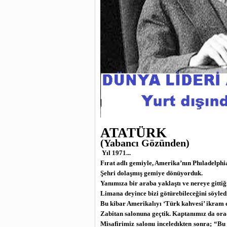
ATATÜRK
(Yabancı Gözünden)
Yıl 1971...
Fırat adlı gemiyle, Amerika’nın Phıladelphi
Şehri dolaşmış gemiye dönüyorduk.
Yanımıza bir araba yaklaştı ve nereye gittiğ
Limana deyince bizi götürebileceğini söyled
Bu kibar Amerikalıyı ‘Türk kahvesi’ ikram e
Zabitan salonuna geçtik. Kaptanımız da ora
Misafirimiz salonu inceledıkten sonra; “Bu