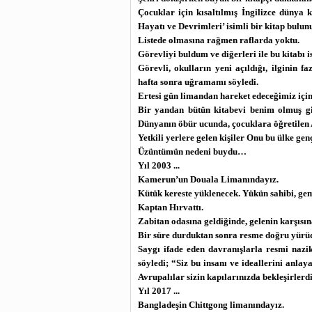
Çocuklar için kısaltılmış İngilizce dünya 
Hayatı ve Devrimleri’ isimli bir kitap bulu
Listede olmasına rağmen raflarda yoktu.
Görevliyi buldum ve diğerleri ile bu kitabı 
Görevli, okulların yeni açıldığı, ilginin f
hafta sonra uğramamı söyledi.
Ertesi gün limandan hareket edeceğimiz iç
Bir yandan bütün kitabevi benim olmuş gi
Dünyanın öbür ucunda, çocuklara öğretilen A
Yetkili yerlere gelen kişiler Onu bu ülke ge
Üzüntümün nedeni buydu…
Yıl 2003 ...
Kamerun’un Douala Limanındayız.
Kütük kereste yüklenecek. Yükün sahibi, ge
Kaptan Hırvattı.
Zabitan odasına geldiğinde, gelenin karşısı
Bir süre durduktan sonra resme doğru yürü
Saygı ifade eden davranışlarla resmi nazik
söyledi; “Siz bu insanı ve ideallerini anl
Avrupalılar sizin kapılarınızda bekleşirler
Yıl 2017 ...
Bangladeşin Chittgong limanındayız.