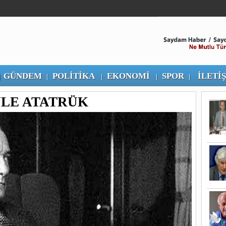
GÜNDEM
POLİTİKA
EKONOMİ
SPOR
İLETİ
|
|
|
|
|
LE ATATRÜK