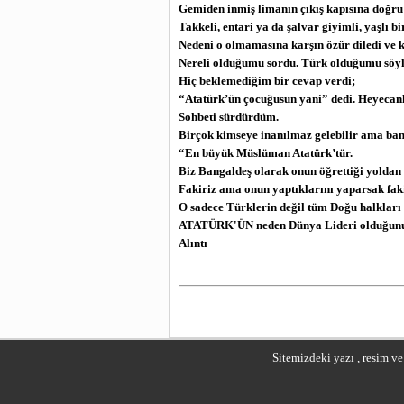
Gemiden inmiş limanın çıkış kapısına doğr
Takkeli, entari ya da şalvar giyimli, yaşlı biri
Nedeni o olmamasına karşın özür diledi ve 
Nereli olduğumu sordu. Türk olduğumu söy
Hiç beklemediğim bir cevap verdi;
“Atatürk’ün çocuğusun yani” dedi. Heyecan
Sohbeti sürdürdüm.
Birçok kimseye inanılmaz gelebilir ama bana
“En büyük Müslüman Atatürk’tür.
Biz Bangaldeş olarak onun öğrettiği yoldan
Fakiriz ama onun yaptıklarını yaparsak fakir
O sadece Türklerin değil tüm Doğu halkları 
ATATÜRK'ÜN neden Dünya Lideri olduğunu bi
Alıntı
Sitemizdeki yazı , resim v