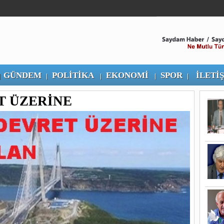
GÜNDEM
POLİTİKA
EKONOMİ
SPOR
İLETİ
|
|
|
|
|
T ÜZERİNE