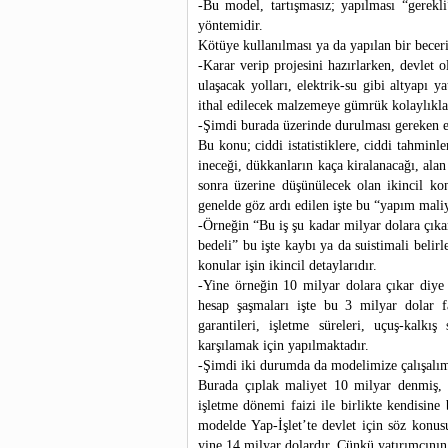
-Bu model, tartışmasız; yapılması “gerekli
yöntemidir.
Kötüye kullanılması ya da yapılan bir becer
-Karar verip projesini hazırlarken, devlet o
ulaşacak yolları, elektrik-su gibi altyapı y
ithal edilecek malzemeye gümrük kolaylıkları
-Şimdi burada üzerinde durulması gereken en
Bu konu; ciddi istatistiklere, ciddi tahminler
ineceği, dükkanların kaça kiralanacağı, alan 
sonra üzerine düşünülecek olan ikincil kon
genelde göz ardı edilen işte bu “yapım mali
-Örneğin “Bu iş şu kadar milyar dolara çıka
bedeli” bu işte kaybı ya da suistimali belir
konular işin ikincil detaylarıdır.
-Yine örneğin 10 milyar dolara çıkar diye 
hesap şaşmaları işte bu 3 milyar dolar 
garantileri, işletme süreleri, uçuş-kalkı
karşılamak için yapılmaktadır.
-Şimdi iki durumda da modelimize çalışalı
Burada çıplak maliyet 10 milyar denmiş, 
işletme dönemi faizi ile birlikte kendisin
modelde Yap-İşlet’te devlet için söz konus
yine 14 milyar dolardır. Çünkü yatırımcının 