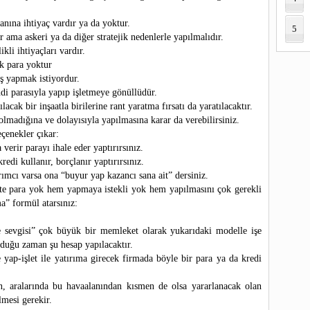
anına ihtiyaç vardır ya da yoktur.
5
r ama askeri ya da diğer stratejik nedenlerle yapılmalıdır.
kli ihtiyaçları vardır.
k para yoktur
iş yapmak istiyordur.
di parasıyla yapıp işletmeye gönüllüdür.
acak bir inşaatla birilerine rant yaratma fırsatı da yaratılacaktır.
olmadığına ve dolayısıyla yapılmasına karar da verebilirsiniz.
çenekler çıkar:
 verir parayı ihale eder yaptırırsınız.
edi kullanır, borçlanır yaptırırsınız.
rımcı varsa ona “buyur yap kazancı sana ait” dersiniz.
tte para yok hem yapmaya istekli yok hem yapılmasını çok gerekli
a” formül atarsınız:
ve sevgisi” çok büyük bir memleket olarak yukarıdaki modelle işe
lduğu zaman şu hesap yapılacaktır.
 yap-işlet ile yatırıma girecek firmada böyle bir para ya da kredi
, aralarında bu havaalanından kısmen de olsa yararlanacak olan
lmesi gerekir.