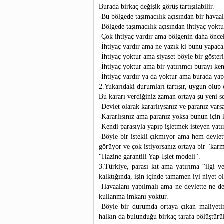
Burada birkaç değişik görüş tartışılabilir.
-Bu bölgede taşımacılık açısından bir havaal
-Bölgede taşımacılık açısından ihtiyaç yoktu
-Çok ihtiyaç vardır ama bölgenin daha önceli
-İhtiyaç vardır ama ne yazık ki bunu yapaca
-İhtiyaç yoktur ama siyaset böyle bir göster
-İhtiyaç yoktur ama bir yatırımcı burayı ken
-İhtiyaç vardır ya da yoktur ama burada yapıl
2.Yukarıdaki durumları tartışır, uygun olup 
Bu kararı verdiğiniz zaman ortaya şu yeni se
-Devlet olarak kararlıysanız ve paranız varsa
-Kararlısınız ama paranız yoksa bunun için kr
-Kendi parasıyla yapıp işletmek isteyen yatı
-Böyle bir istekli çıkmıyor ama hem devle
görüyor ve çok istiyorsanız ortaya bir "karm
"Hazine garantili Yap-İşlet modeli".
3.Türkiye, parası kıt ama yatırıma “ilgi 
kalktığında, işin içinde tamamen iyi niyet o
-Havaalanı yapılmalı ama ne devlette ne de
kullanma imkanı yoktur.
-Böyle bir durumda ortaya çıkan maliyetin
halkın da bulunduğu birkaç tarafa bölüştürü