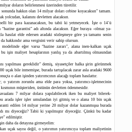
milyar doların belirlenmesi üzerinden türetilir.
ın sonunda hakkın olan 14 milyar doları cebine koyacaksın” tamam.
ak yolcudan, kalanını devletten alacaksın.
lli bir para kazanacaksın, bu tabii ki yetmeyecek. İşte o 14’ü
“hazine garantisi” adı altında alacaksın. Eğer buraya -olmaz ya-
azla hasılat elde edersen aradaki sözleşmeye göre ya tamamı senin
a da hakkındır ama vergisini verir sahip olursun.
t modelinde eğer varsa “hazine zararı”, alana inen-kalkan uçak
 bu işin maliyet hesaplarının yanlış ya da abartılmış olmasından
anı yapılması gereklidir” demiş, siyasetçiler halka şirin görünmek
00 uçak bile inmemişse, burada tartışılacak zarar asla aradaki 9600
onuçta o alan işinden yatırımcının alacağı toplam hasılattır.
; o yatırım zorunlu ama elde para yoksa, yatırımcı-işletmecinin
 kısmının müşteriden, üstünün devletten ödenmesidir.
vaalanı 7 milyar dolara yapılabilecek iken bu maliyet bilerek-
 arada işler işler umulandan iyi gitmiş ve o alana 10 bin uçak
aranti edilen 14 milyar yerine 20 milyar dolar kazanmışsa burada
adı mı diyeceğiz? Tabii ki yapılmıştır diyeceğiz. Çünkü bu kadar
ye” edilmiştir.
şin daha da detayına girmeyelim:
kan uçak sayısı değil, o yatırımın yatırımcıya toplam maliyetinin