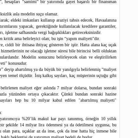
”, hesapları “samimi” bir yatırımda gayet başarılı bir finansman
iksizlik asla modelin suçu olamaz.
larak; eldeki imkanları kullanıp araziyi tahsis edecek, Havaalanına
atırımlarını yapacak, gerektiğinde kullanılacak kredilere garantiler,
, işletme safhasında vergi bağışıklıkları getireceksinizdir.
 kritik ama belirleyici olan; bu işin “yapım maliyeti”dir.
e, ciddi bir ihtisasa ihtiyaç gösteren bir iştir. Hatta alana kaç uçak
hizmetlerinin ne olacağı işletme süresi bile birincisi belli olduktan
ulardandır. Modelin sonucunu belirleyecek olan ve eleştirilirken
yeti” konusudur.
r” deyip abartılmış ya da büyük bir yanılgıyla belirlenmiş “maliyet
leyen temel ölçüdür. İniş kalkış sayıları, kaç müşterinin uçtuğu gibi
belirlenen maliyet eğer aslında 7 milyar dolarsa, bundan sonraki
fazla yüzünden ortaya çıkacaktır. Çünkü bundan sonraki hazine
ş sayıları hep bu 10 milyar kabul edilen "abartılmış maliyeti"
m:
yatırımcıya %20’lik makul kar payı tanınmış, örneğin 10 yıllık
e bir şekilde 14 milyar lira ödenmesi ya da ödetilmesi uygunsa, bu
u olan para, uçaklar az da inse, çok da inse hatta hiç inmese bile
haklı beklentisi de yatırımın maliyet bedeli de budur.