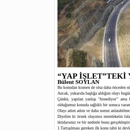
“YAP İŞLET”TEK
Bülent SOYLAN
Bu konudan kısmen de olsa daha önceden söz
Ancak, yukarıda başlığa aldığım olayı bugü
Çünkü, yapılan yanlışı “hissediyor” ama b
olduğumuz konuda sağlıklı bir sonuca varam
Olayı adım adım ve daha somut anlatabilmek
Diyelim ki örnek olayımız memleketin fala
iktidarsınız ve bir nedenle bunu gerçekleşti
1.Tartışılması gereken ilk konu tabii ki devl