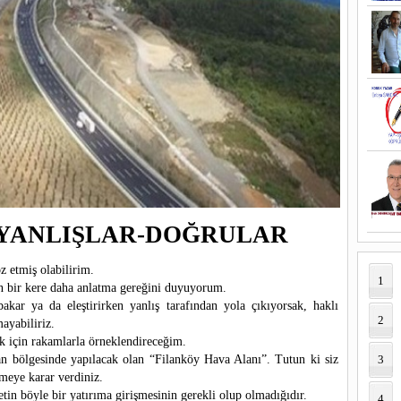
İ YANLIŞLAR-DOĞRULAR
 etmiş olabilirim.
1
n bir kere daha anlatma gereğini duyuyorum.
akar ya da eleştirirken yanlış tarafından yola çıkıyorsak, haklı
2
ayabiliriz.
 için rakamlarla örneklendireceğim.
n bölgesinde yapılacak olan “Filanköy Hava Alanı”. Tutun ki siz
3
rmeye karar verdiniz.
etin böyle bir yatırıma girişmesinin gerekli olup olmadığıdır.
4