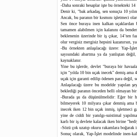
-Daha sonraki hesaplar işte bu örnekteki 14 
Denir ki, “bak arkadaş, sen sonuçta 10 yıl
Ancak, bu paranın bir kısmını işletmeci olar
Sen önce buraya inen kalkan uçaklardan be
tamamen alabilmen için kalanını da benden 
beklenenin üzerinde bir iş çıkar, 14’ten f
olur vergisiz mergisiz hepsini kazanırsın, y
-Bu örnekten anlaşılacağı üzere: Yap-İşle
sayısındaki abartma ya da yanlıştan değil,
kaynaklanır.
Yine bu işlerde, devlet “buraya bir havaal
için “yılda 10 bin uçak inecek” demiş ama 4
uçak için garanti edilip ödenen para değil, s
Anlaşılacağı üzere bu modelde yapılan şey
beklediği paranın önceden belli olmayan bir
-Burada şu da düşünülmelidir: Eğer bir ha
bilmeyerek 10 milyara çıkar denmiş ama bu
inecek iken 12 bin uçak inmiş, işletmeci g
yine de ciddi bir yanılgı-suistimal yapılm
karlı bir iş devlete kalacak iken birine “hedi
-Sözü çok uzatıp okuru rakamlara boğarak i
Sonuç olarak, Yap-İşlet modelinde inen-kal