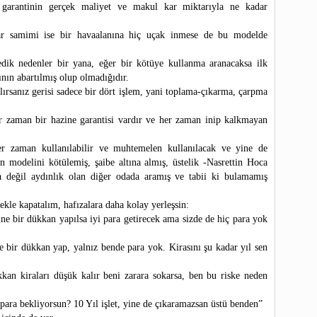
 garantinin gerçek maliyet ve makul kar miktarıyla ne kadar
lar samimi ise bir havaalanına hiç uçak inmese de bu modelde
dik nedenler bir yana, eğer bir kötüye kullanma aranacaksa ilk
ının abartılmış olup olmadığıdır.
lırsanız gerisi sadece bir dört işlem, yani toplama-çıkarma, çarpma
r zaman bir hazine garantisi vardır ve her zaman inip kalkmayan
her zaman kullanılabilir ve muhtemelen kullanılacak ve yine de
 modelini kötülemiş, şaibe altına almış, üstelik -Nasrettin Hoca
 değil aydınlık olan diğer odada aramış ve tabii ki bulamamış
kle kapatalım, hafızalara daha kolay yerleşsin:
ine bir dükkan yapılsa iyi para getirecek ama sizde de hiç para yok
 bir dükkan yap, yalnız bende para yok. Kirasını şu kadar yıl sen
kan kiraları düşük kalır beni zarara sokarsa, ben bu riske neden
 para bekliyorsun? 10 Yıl işlet, yine de çıkaramazsan üstü benden”