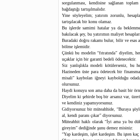
sorgulanması, kendisine sağlanan toplam
bağdaştığı tartışılmalıdır.
Yine söyleyelim; yatırım zorunlu, hesap
tartışılacak bir konu olamaz.
Bu işlerde samimi hatalar ya da beklenme
bakılacak şey, bu yatırımın maliyet hesaplar
Buradaki doğru rakamı bulur, bilir ve esas a
bölme işlemidir.
Çünkü bu modelin “fıtratında” diyelim, he
uçaklar için bir garanti bedeli ödenecektir.
Siz yanlışlıkla modeli kötülerseniz, bu 
Hazineden üste para ödetecek bir finansman
misali” kaybolan iğneyi kaybolduğu odada
olursunuz.
Haydi konuyu son ama daha da basit bir örne
Diyelim ki şehirde boş bir arsanız var, üzer
ve kendiniz yapamıyorsunuz.
Gidiyorsunuz bir müteahhide, “Buraya şöyle
al, kendi paranı çıkar” diyorsunuz.
Müteahhit haklı olarak “İyi ama ya bu dük
gireyim” dediğinde şunu demez misiniz:
“Yap kardeşim, işlet kardeşim. Bu işten kaç