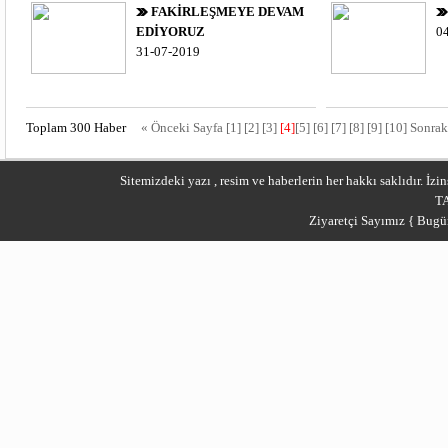
FAKİRLEŞMEYE DEVAM
EDİYORUZ
0
31-07-2019
Toplam 300 Haber
« Önceki Sayfa
[1]
[2]
[3]
[4]
[5]
[6]
[7]
[8]
[9]
[10]
Sonrak
Sitemizdeki yazı , resim ve haberlerin her hakkı saklıdır. İ
T
Ziyaretçi Sayımız { Bugü